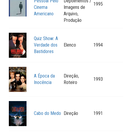
Pessoal Pelo
Depoimentos /
1995
Cinema
Imagens de
Americano
Arquivo,
Produção
Quiz Show: A
Verdade dos
Elenco
1994
Bastidores
A Época da
Direção,
1993
Inocência
Roteiro
Cabo do Medo
Direção
1991