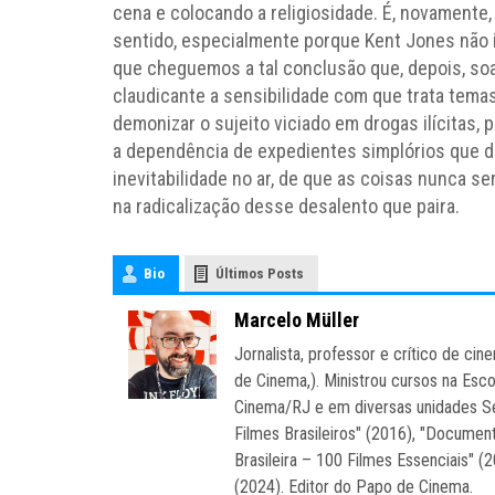
cena e colocando a religiosidade. É, novamente
sentido, especialmente porque Kent Jones não
que cheguemos a tal conclusão que, depois, so
claudicante a sensibilidade com que trata tema
demonizar o sujeito viciado em drogas ilícitas,
a dependência de expedientes simplórios que 
inevitabilidade no ar, de que as coisas nunca se
na radicalização desse desalento que paira.
Bio
Últimos Posts
Marcelo Müller
Jornalista, professor e crítico de c
de Cinema,). Ministrou cursos na Esc
Cinema/RJ e em diversas unidades Se
Filmes Brasileiros" (2016), "Document
Brasileira – 100 Filmes Essenciais" (
(2024). Editor do Papo de Cinema.