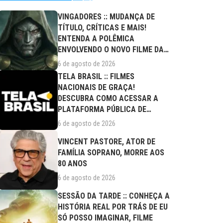
VINGADORES :: MUDANÇA DE
TÍTULO, CRÍTICAS E MAIS!
ENTENDA A POLÊMICA
ENVOLVENDO O NOVO FILME DA
MARVEL
6 de agosto de 2026
TELA BRASIL :: FILMES
NACIONAIS DE GRAÇA!
DESCUBRA COMO ACESSAR A
PLATAFORMA PÚBLICA DE
STREAMING
6 de agosto de 2026
VINCENT PASTORE, ATOR DE
FAMÍLIA SOPRANO, MORRE AOS
80 ANOS
6 de agosto de 2026
SESSÃO DA TARDE :: CONHEÇA A
HISTÓRIA REAL POR TRÁS DE EU
SÓ POSSO IMAGINAR, FILME