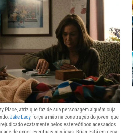
ay Place, atriz que faz de sua personagem alguém cuja
undo,
Jake Lacy
força a mão na construção do jovem que
 prejudicado exatamente pelos estereótipos acessados
idade de expor eventuais minúcias. Brian está em cena,