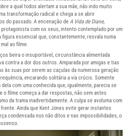
sobre a qual todos alertam a sua mãe, não indo muito
a transformação radical e chega a se abrir
os do passado. A encenação de
A Vida de Diane
,
 protagonista com os seus, intento contemplado por um
 figura essencial que, constantemente, resvala numa
 mal ao filme.
ços beira o insuportável, circunstância alimentada
va contra a dor dos outros. Amparada por amigas e tias
mas às suas por serem as caçulas da numerosa geração
requência, encarando solitária a via crúcis. Somente
dela com uma conhecida que, igualmente, parecia se
 o filme começa a dar respostas, não sem antes
rumo da trama inadvertidamente. A culpa se avoluma com
 frente. Ainda que Kent Jones evite gerar instantes
ça condensada nos não ditos e nas impossibilidades, o
rassenso.