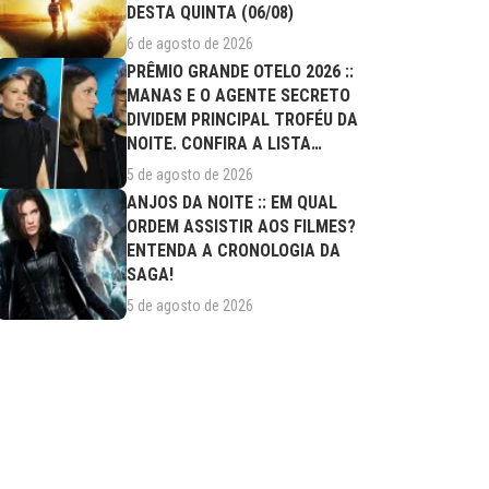
DESTA QUINTA (06/08)
6 de agosto de 2026
PRÊMIO GRANDE OTELO 2026 ::
MANAS E O AGENTE SECRETO
DIVIDEM PRINCIPAL TROFÉU DA
NOITE. CONFIRA A LISTA
COMPLETA DE...
5 de agosto de 2026
ANJOS DA NOITE :: EM QUAL
ORDEM ASSISTIR AOS FILMES?
ENTENDA A CRONOLOGIA DA
SAGA!
5 de agosto de 2026