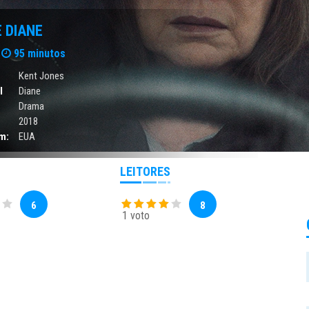
E DIANE
95 minutos
Kent Jones
l
Diane
Drama
2018
m:
EUA
LEITORES
6
8
1 voto