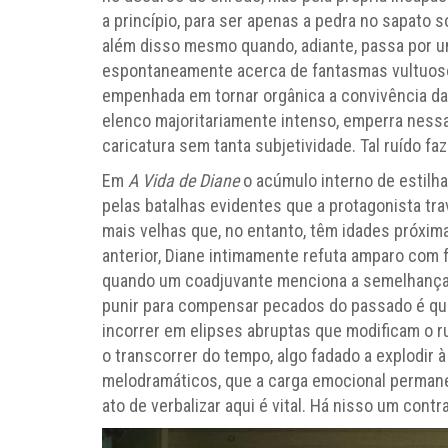
a princípio, para ser apenas a pedra no sapato 
além disso mesmo quando, adiante, passa por um
espontaneamente acerca de fantasmas vultuos
empenhada em tornar orgânica a convivência da
elenco majoritariamente intenso, emperra nessa
caricatura sem tanta subjetividade. Tal ruído faz
Em
A Vida de Diane
o acúmulo interno de estilha
pelas batalhas evidentes que a protagonista tra
mais velhas que, no entanto, têm idades próxi
anterior, Diane intimamente refuta amparo com f
quando um coadjuvante menciona a semelhança 
punir para compensar pecados do passado é que
incorrer em elipses abruptas que modificam o 
o transcorrer do tempo, algo fadado a explodir à
melodramáticos, que a carga emocional permane
ato de verbalizar aqui é vital. Há nisso um cont