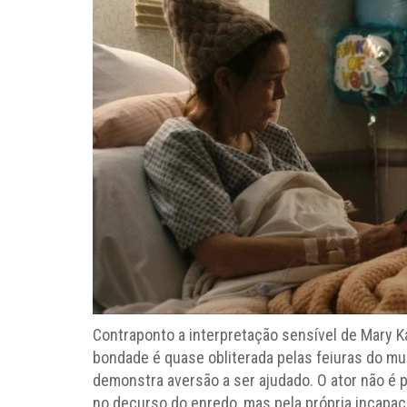
Contraponto a interpretação sensível de Mary K
bondade é quase obliterada pelas feiuras do m
demonstra aversão a ser ajudado. O ator não é
no decurso do enredo, mas pela própria incapac