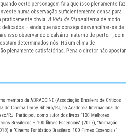
, quando certo personagem fala que isso plenamente faz
 investe numa observação suficientemente densa para
a praticamente óbvia.
A Vida de Diane
alterna de modo
s delicados – ainda que não consiga desvencilhar-se de
 para isso observando o calvário materno de perto –, com
desatam determinados nós. Há um clima de
rão plenamente satisfatórias. Pena o diretor não apostar
inema membro da ABRACCINE (Associação Brasileira de Críticos
ola de Cinema Darcy Ribeiro/RJ, na Academia Internacional de
sc/RJ. Participou como autor dos livros "100 Melhores
ários Brasileiros – 100 filmes Essenciais" (2017), "Animação
2018) e “Cinema Fantástico Brasileiro: 100 Filmes Essenciais”