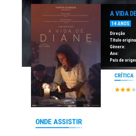
A VIDA D
14 ANOS
Direção
Título origina
Gênero:
Ano:
País de orige
CRÍTICA
ONDE ASSISTIR