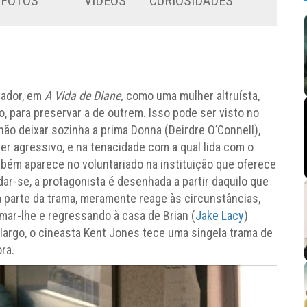
FOTOS
VÍDEOS
CURIOSIDADES
tador, em
A Vida de Diane,
como uma mulher altruísta,
io, para preservar a de outrem. Isso pode ser visto no
não deixar sozinha a prima Donna (Deirdre O’Connell),
cer agressivo, e na tenacidade com a qual lida com o
mbém aparece no voluntariado na instituição que oferece
ar-se, a protagonista é desenhada a partir daquilo que
 parte da trama, meramente reage às circunstâncias,
ar-lhe e regressando à casa de Brian (
Jake Lacy
)
 largo, o cineasta Kent Jones tece uma singela trama de
ra.