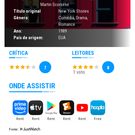
Martin Scorsese
Título original
New York Stories
Gênero:
Comédia
,
Drama
,
Romance
Ano:
1989
País de origem:
EUA
CRÍTICA
LEITORES
7
8
1 voto
ONDE ASSISTIR
Fonte: