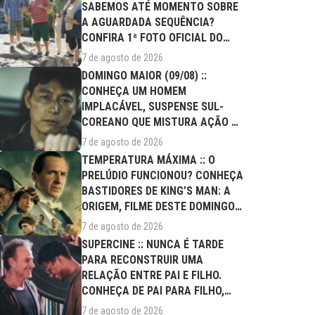
SABEMOS ATÉ MOMENTO SOBRE
A AGUARDADA SEQUÊNCIA?
CONFIRA 1ª FOTO OFICIAL DO
ELENCO!
7 de agosto de 2026
DOMINGO MAIOR (09/08) ::
CONHEÇA UM HOMEM
IMPLACÁVEL, SUSPENSE SUL-
COREANO QUE MISTURA AÇÃO E
DRAMA FAMILIAR
7 de agosto de 2026
TEMPERATURA MÁXIMA :: O
PRELÚDIO FUNCIONOU? CONHEÇA
BASTIDORES DE KING’S MAN: A
ORIGEM, FILME DESTE DOMINGO
(09/08)
7 de agosto de 2026
SUPERCINE :: NUNCA É TARDE
PARA RECONSTRUIR UMA
RELAÇÃO ENTRE PAI E FILHO.
CONHEÇA DE PAI PARA FILHO,
FILME DESTE...
7 de agosto de 2026