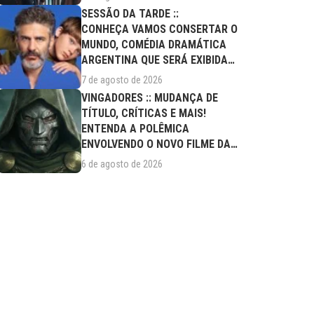
SESSÃO DA TARDE ::
CONHEÇA VAMOS CONSERTAR O
MUNDO, COMÉDIA DRAMÁTICA
ARGENTINA QUE SERÁ EXIBIDA
NESTA SEXTA (07/08)
7 de agosto de 2026
VINGADORES :: MUDANÇA DE
TÍTULO, CRÍTICAS E MAIS!
ENTENDA A POLÊMICA
ENVOLVENDO O NOVO FILME DA
MARVEL
6 de agosto de 2026