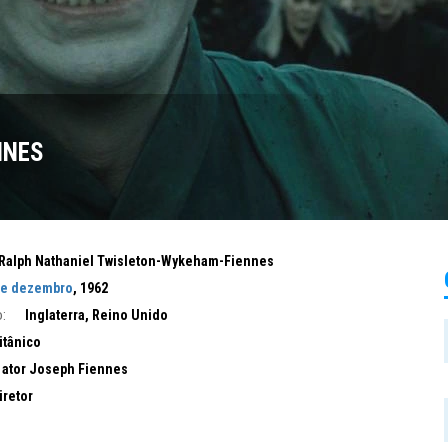
NNES
Ralph Nathaniel Twisleton-Wykeham-Fiennes
de dezembro
, 1962
:
Inglaterra, Reino Unido
itânico
 ator Joseph Fiennes
iretor