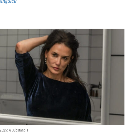
tlejuice
2025: A Substância