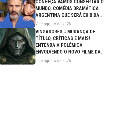
CONHEÇA VAMOS CONSERTAR O
MUNDO, COMÉDIA DRAMÁTICA
ARGENTINA QUE SERÁ EXIBIDA
NESTA SEXTA (07/08)
7 de agosto de 2026
VINGADORES :: MUDANÇA DE
TÍTULO, CRÍTICAS E MAIS!
ENTENDA A POLÊMICA
ENVOLVENDO O NOVO FILME DA
MARVEL
6 de agosto de 2026