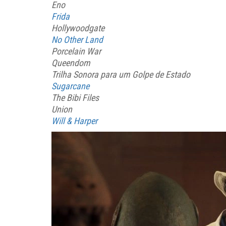
Eno
Frida
Hollywoodgate
No Other Land
Porcelain War
Queendom
Trilha Sonora para um Golpe de Estado
Sugarcane
The Bibi Files
Union
Will & Harper