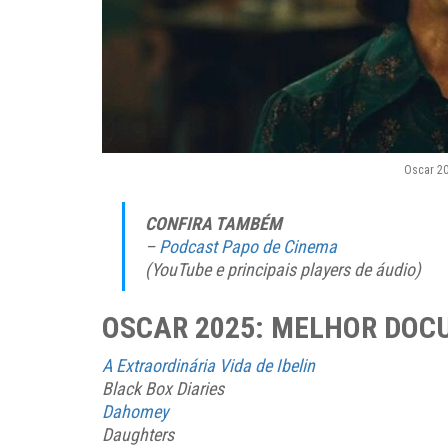
Oscar 20
CONFIRA TAMBÉM
–
Podcast Papo de Cinema
(
YouTube e principais players de áudio
)
OSCAR 2025: MELHOR DOC
A Extraordinária Vida de Ibelin
Black Box Diaries
Dahomey
Daughters