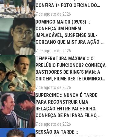
CONFIRA 1ª FOTO OFICIAL DO
ELENCO!
7 de agosto de 2026
DOMINGO MAIOR (09/08) ::
CONHEÇA UM HOMEM
IMPLACÁVEL, SUSPENSE SUL-
COREANO QUE MISTURA AÇÃO E
DRAMA FAMILIAR
7 de agosto de 2026
TEMPERATURA MÁXIMA :: O
PRELÚDIO FUNCIONOU? CONHEÇA
BASTIDORES DE KING’S MAN: A
ORIGEM, FILME DESTE DOMINGO
(09/08)
7 de agosto de 2026
SUPERCINE :: NUNCA É TARDE
PARA RECONSTRUIR UMA
RELAÇÃO ENTRE PAI E FILHO.
CONHEÇA DE PAI PARA FILHO,
FILME DESTE...
7 de agosto de 2026
SESSÃO DA TARDE ::