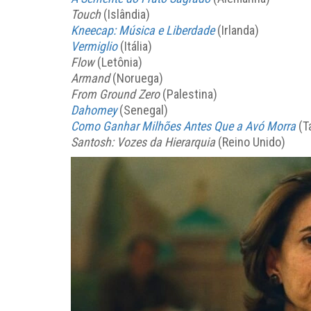
Touch
(Islândia)
Kneecap: Música e Liberdade
(Irlanda)
Vermiglio
(Itália)
Flow
(Letônia)
Armand
(Noruega)
From Ground Zero
(Palestina)
Dahomey
(Senegal)
Como Ganhar Milhões Antes Que a Avó Morra
(Ta
Santosh: Vozes da Hierarquia
(Reino Unido)