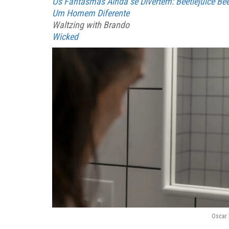
Os Fantasmas Ainda se Divertem: Beetlejuice Bee
Um Homem Diferente
Waltzing with Brando
Wicked
Oscar 