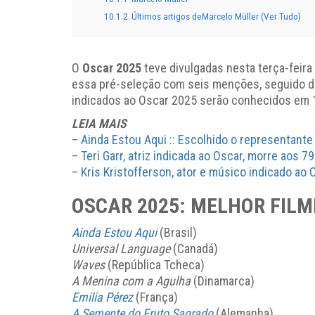
10.1.2
Últimos artigos deMarcelo Müller (Ver Tudo)
O
Oscar 2025
teve divulgadas nesta terça-feira
essa pré-seleção com seis menções, seguido d
indicados ao Oscar 2025 serão conhecidos em 1
LEIA MAIS
–
Ainda Estou Aqui :: Escolhido o representante
–
Teri Garr, atriz indicada ao Oscar, morre aos 7
–
Kris Kristofferson, ator e músico indicado ao
OSCAR 2025: MELHOR FIL
Ainda Estou Aqui
(Brasil)
Universal Language
(Canadá)
Waves
(República Tcheca)
A Menina com a Agulha
(Dinamarca)
Emilia Pérez
(França)
A Semente do Fruto Sagrado
(Alemanha)