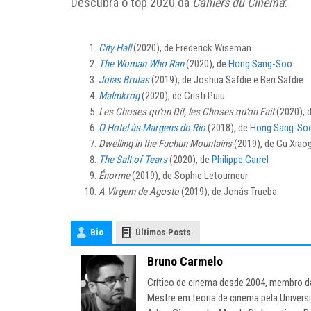
Descubra o top 2020 da
Cahiers du Cinéma
:
City Hall
(2020), de Frederick Wiseman
The Woman Who Ran
(2020), de
Hong Sang-Soo
Joias Brutas
(2019), de Joshua Safdie e Ben Safdie
Malmkrog
(2020), de Cristi Puiu
Les Choses qu’on Dit, les Choses qu’on Fait
(2020), 
O Hotel às Margens do Rio
(2018), de
Hong Sang-So
Dwelling in the Fuchun Mountains
(2019), de Gu Xiao
The Salt of Tears
(2020), de
Philippe Garrel
Énorme
(2019), de Sophie Letourneur
A Virgem de Agosto
(2019), de Jonás Trueba
Bio
Últimos Posts
Bruno Carmelo
Crítico de cinema desde 2004, membro d
Mestre em teoria de cinema pela Univers