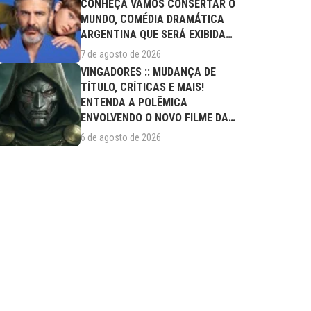
CONHEÇA VAMOS CONSERTAR O
MUNDO, COMÉDIA DRAMÁTICA
ARGENTINA QUE SERÁ EXIBIDA
NESTA SEXTA (07/08)
7 de agosto de 2026
VINGADORES :: MUDANÇA DE
TÍTULO, CRÍTICAS E MAIS!
ENTENDA A POLÊMICA
ENVOLVENDO O NOVO FILME DA
MARVEL
6 de agosto de 2026