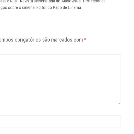
l e Rua - Revista Universitária do Audiovisual. Professor de
tigos sobre o cinema. Editor do Papo de Cinema.
ampos obrigatórios são marcados com
*