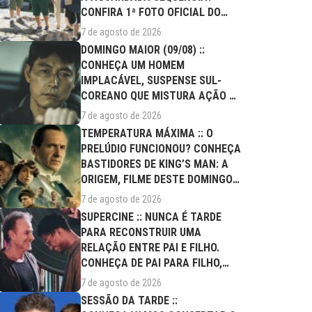
CONFIRA 1ª FOTO OFICIAL DO
ELENCO!
7 de agosto de 2026
DOMINGO MAIOR (09/08) ::
CONHEÇA UM HOMEM
IMPLACÁVEL, SUSPENSE SUL-
COREANO QUE MISTURA AÇÃO E
DRAMA FAMILIAR
7 de agosto de 2026
TEMPERATURA MÁXIMA :: O
PRELÚDIO FUNCIONOU? CONHEÇA
BASTIDORES DE KING’S MAN: A
ORIGEM, FILME DESTE DOMINGO
(09/08)
7 de agosto de 2026
SUPERCINE :: NUNCA É TARDE
PARA RECONSTRUIR UMA
RELAÇÃO ENTRE PAI E FILHO.
CONHEÇA DE PAI PARA FILHO,
FILME DESTE...
7 de agosto de 2026
SESSÃO DA TARDE ::