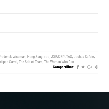
Frederick Wiseman
,
Hong Sang-soo
,
JOIAS BRUTAS
,
Joshua Safdie
,
ilippe Garrel
,
The Salt of Tears
,
The Woman Who Ran
Compartilhar: