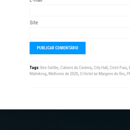
Site
Tags:
Ben Safdie
,
Cahiers du Cinéma
,
City Hall
,
Cristi Puiu
,
Malmkrog
,
Melhores de 2020
,
O Hotel às Margens do Rio
,
Ph