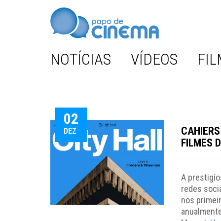
NOTÍCIAS
VÍDEOS
FIL
02
CAHIERS
DEZ
FILMES 
A prestigi
redes socia
nos primei
anualmente 