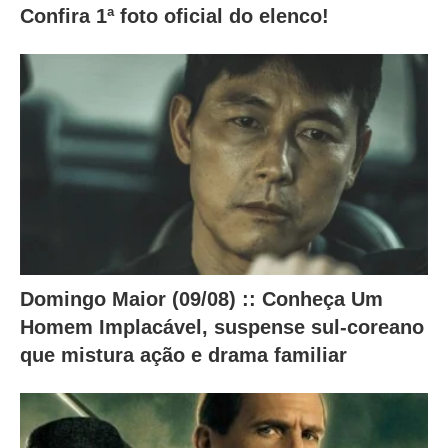
e
Confira 1ª foto oficial do elenco!
ú
d
o
a
b
a
i
x
o
Domingo Maior (09/08) :: Conheça Um
.
Homem Implacável, suspense sul-coreano
que mistura ação e drama familiar