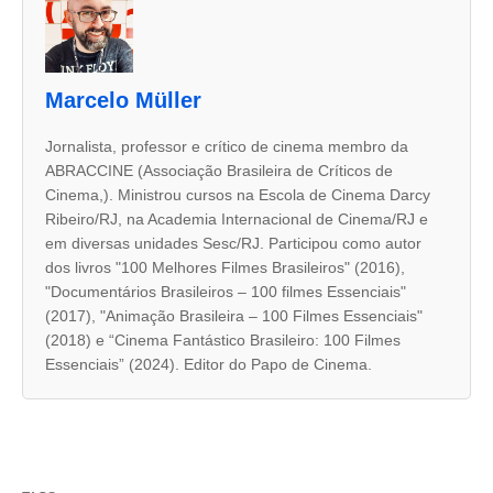
s
d
u
Marcelo Müller
a
s
Jornalista, professor e crítico de cinema membro da
ABRACCINE (Associação Brasileira de Críticos de
a
Cinema,). Ministrou cursos na Escola de Cinema Darcy
b
Ribeiro/RJ, na Academia Internacional de Cinema/RJ e
a
em diversas unidades Sesc/RJ. Participou como autor
dos livros "100 Melhores Filmes Brasileiros" (2016),
s
"Documentários Brasileiros – 100 filmes Essenciais"
s
(2017), "Animação Brasileira – 100 Filmes Essenciais"
e
(2018) e “Cinema Fantástico Brasileiro: 100 Filmes
Essenciais” (2024). Editor do Papo de Cinema.
g
u
i
n