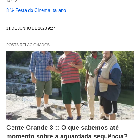
TAGS:
t
8 ½ Festa do Cinema Italiano
e
s
21 DE JUNHO DE 2023 9:27
a
l
POSTS RELACIONADOS
t
e
r
a
m
o
c
o
n
Gente Grande 3 :: O que sabemos até
t
momento sobre a aguardada sequência?