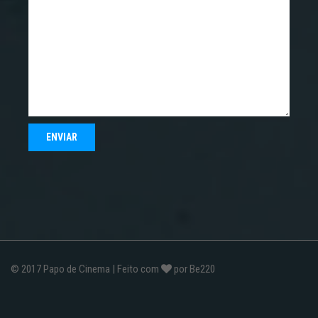
© 2017
Papo de Cinema
| Feito com
por
Be220