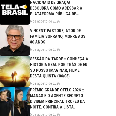
NACIONAIS DE GRAÇA!
DESCUBRA COMO ACESSAR A
PLATAFORMA PÚBLICA DE
STREAMING
6 de agosto de 2026
VINCENT PASTORE, ATOR DE
FAMÍLIA SOPRANO, MORRE AOS
80 ANOS
6 de agosto de 2026
SESSÃO DA TARDE :: CONHEÇA A
HISTÓRIA REAL POR TRÁS DE EU
SÓ POSSO IMAGINAR, FILME
DESTA QUINTA (06/08)
6 de agosto de 2026
PRÊMIO GRANDE OTELO 2026 ::
MANAS E O AGENTE SECRETO
DIVIDEM PRINCIPAL TROFÉU DA
NOITE. CONFIRA A LISTA
COMPLETA DE...
5 de agosto de 2026