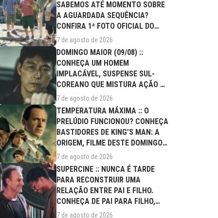
SABEMOS ATÉ MOMENTO SOBRE
A AGUARDADA SEQUÊNCIA?
CONFIRA 1ª FOTO OFICIAL DO
ELENCO!
7 de agosto de 2026
DOMINGO MAIOR (09/08) ::
CONHEÇA UM HOMEM
IMPLACÁVEL, SUSPENSE SUL-
COREANO QUE MISTURA AÇÃO E
DRAMA FAMILIAR
7 de agosto de 2026
TEMPERATURA MÁXIMA :: O
PRELÚDIO FUNCIONOU? CONHEÇA
BASTIDORES DE KING’S MAN: A
ORIGEM, FILME DESTE DOMINGO
(09/08)
7 de agosto de 2026
SUPERCINE :: NUNCA É TARDE
PARA RECONSTRUIR UMA
RELAÇÃO ENTRE PAI E FILHO.
CONHEÇA DE PAI PARA FILHO,
FILME DESTE...
7 de agosto de 2026