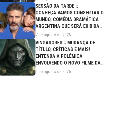
SESSÃO DA TARDE ::
CONHEÇA VAMOS CONSERTAR O
MUNDO, COMÉDIA DRAMÁTICA
ARGENTINA QUE SERÁ EXIBIDA
NESTA SEXTA (07/08)
7 de agosto de 2026
VINGADORES :: MUDANÇA DE
TÍTULO, CRÍTICAS E MAIS!
ENTENDA A POLÊMICA
ENVOLVENDO O NOVO FILME DA
MARVEL
6 de agosto de 2026