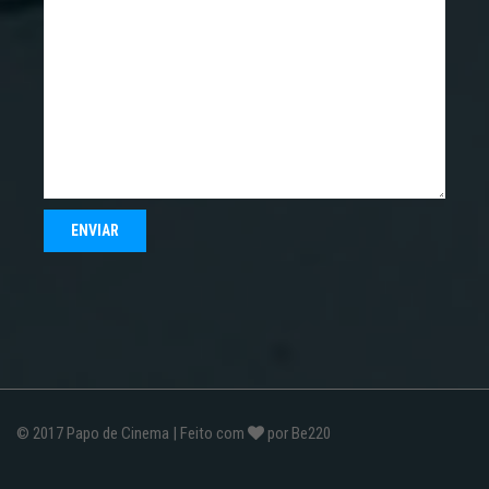
© 2017
Papo de Cinema
| Feito com
por
Be220