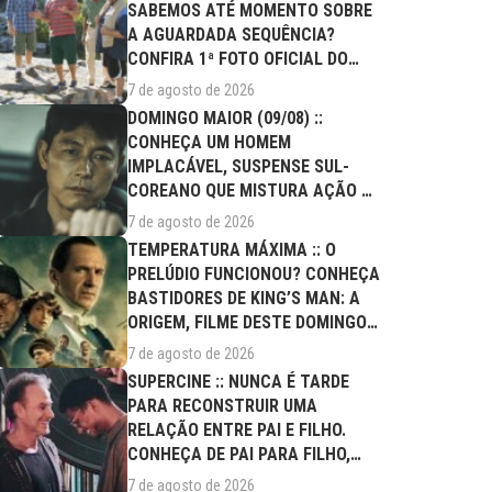
SABEMOS ATÉ MOMENTO SOBRE
A AGUARDADA SEQUÊNCIA?
CONFIRA 1ª FOTO OFICIAL DO
ELENCO!
7 de agosto de 2026
DOMINGO MAIOR (09/08) ::
CONHEÇA UM HOMEM
IMPLACÁVEL, SUSPENSE SUL-
COREANO QUE MISTURA AÇÃO E
DRAMA FAMILIAR
7 de agosto de 2026
TEMPERATURA MÁXIMA :: O
PRELÚDIO FUNCIONOU? CONHEÇA
BASTIDORES DE KING’S MAN: A
ORIGEM, FILME DESTE DOMINGO
(09/08)
7 de agosto de 2026
SUPERCINE :: NUNCA É TARDE
PARA RECONSTRUIR UMA
RELAÇÃO ENTRE PAI E FILHO.
CONHEÇA DE PAI PARA FILHO,
FILME DESTE...
7 de agosto de 2026