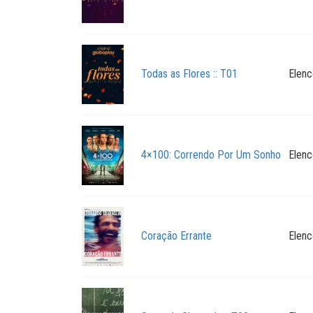
Todas as Flores :: T01
Elenc
4×100: Correndo Por Um Sonho
Elenc
Coração Errante
Elenc