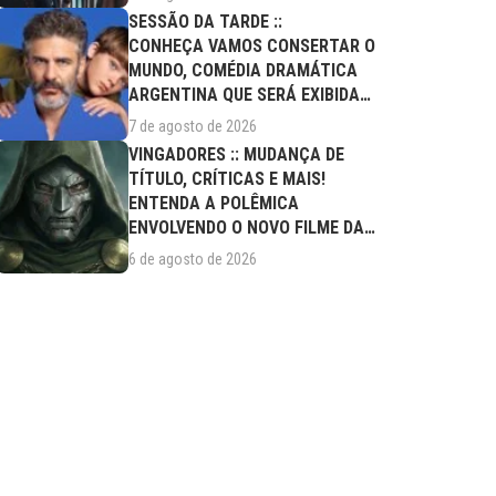
SESSÃO DA TARDE ::
CONHEÇA VAMOS CONSERTAR O
MUNDO, COMÉDIA DRAMÁTICA
ARGENTINA QUE SERÁ EXIBIDA
NESTA SEXTA (07/08)
7 de agosto de 2026
VINGADORES :: MUDANÇA DE
TÍTULO, CRÍTICAS E MAIS!
ENTENDA A POLÊMICA
ENVOLVENDO O NOVO FILME DA
MARVEL
6 de agosto de 2026