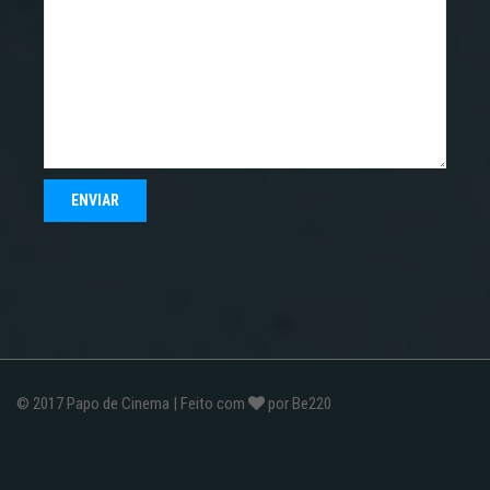
© 2017
Papo de Cinema
| Feito com
por
Be220