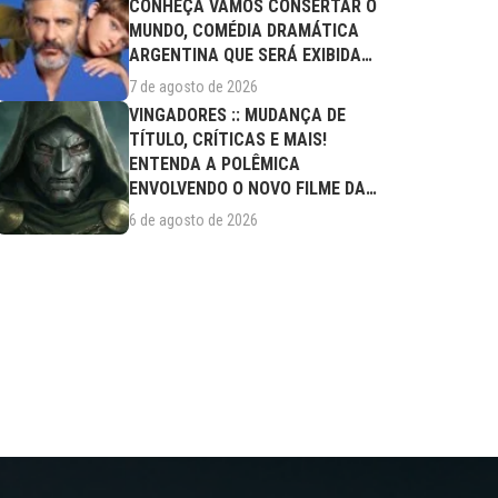
CONHEÇA VAMOS CONSERTAR O
MUNDO, COMÉDIA DRAMÁTICA
ARGENTINA QUE SERÁ EXIBIDA
NESTA SEXTA (07/08)
7 de agosto de 2026
VINGADORES :: MUDANÇA DE
TÍTULO, CRÍTICAS E MAIS!
ENTENDA A POLÊMICA
ENVOLVENDO O NOVO FILME DA
MARVEL
6 de agosto de 2026