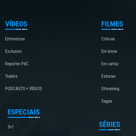
VÍDEOS
FILMES
Entrevistas
Críticas
Exclusivo
Em breve
Repórter PdC
Em cartaz
Trailers
Estreias
PODCASTS + VÍDEOS
Streaming
Sagas
ESPECIAIS
SÉRIES
5+1