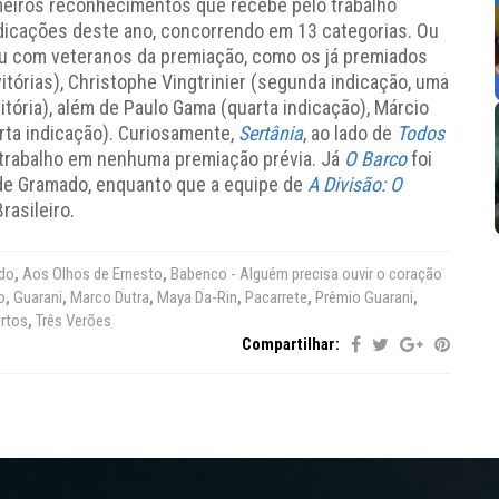
meiros reconhecimentos que recebe pelo trabalho
icações deste ano, concorrendo em 13 categorias. Ou
utou com veteranos da premiação, como os já premiados
tórias), Christophe Vingtrinier (segunda indicação, uma
vitória), além de Paulo Gama (quarta indicação), Márcio
rta indicação). Curiosamente,
Sertânia
, ao lado de
Todos
e trabalho em nenhuma premiação prévia. Já
O Barco
foi
de Gramado, enquanto que a equipe de
A Divisão: O
rasileiro.
do
,
Aos Olhos de Ernesto
,
Babenco - Alguém precisa ouvir o coração
o
,
Guarani
,
Marco Dutra
,
Maya Da-Rin
,
Pacarrete
,
Prêmio Guarani
,
rtos
,
Três Verões
Compartilhar: