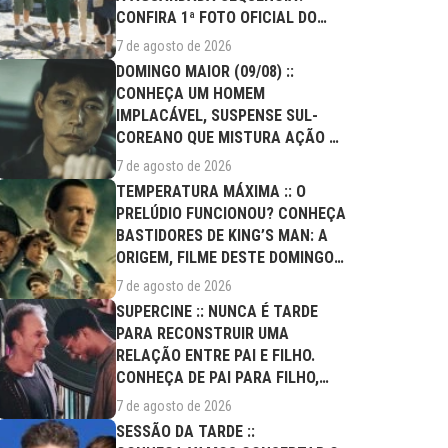
CONFIRA 1ª FOTO OFICIAL DO
ELENCO!
7 de agosto de 2026
DOMINGO MAIOR (09/08) ::
CONHEÇA UM HOMEM
IMPLACÁVEL, SUSPENSE SUL-
COREANO QUE MISTURA AÇÃO E
DRAMA FAMILIAR
7 de agosto de 2026
TEMPERATURA MÁXIMA :: O
PRELÚDIO FUNCIONOU? CONHEÇA
BASTIDORES DE KING’S MAN: A
ORIGEM, FILME DESTE DOMINGO
(09/08)
7 de agosto de 2026
SUPERCINE :: NUNCA É TARDE
PARA RECONSTRUIR UMA
RELAÇÃO ENTRE PAI E FILHO.
CONHEÇA DE PAI PARA FILHO,
FILME DESTE...
7 de agosto de 2026
SESSÃO DA TARDE ::