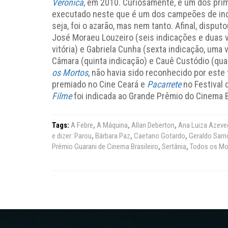
Verônica
, em 2010. Curiosamente, é um dos pri
executado neste que é um dos campeões de ind
seja, foi o azarão, mas nem tanto. Afinal, disp
José Moraeu Louzeiro (seis indicações e duas vi
vitória) e Gabriela Cunha (sexta indicação, uma 
Câmara (quinta indicação) e Cauê Custódio (qua
os Mortos
, não havia sido reconhecido por est
premiado no Cine Ceará e
Pacarrete
no Festival 
Filme
foi indicada ao Grande Prêmio do Cinema B
Tags:
A Febre
,
A Máquina
,
Allan Deberton
,
Ana Luiza Azeve
e dizer: Parou
,
Bárbara Paz
,
Caetano Gotardo
,
Geraldo Sarn
Prêmio Guarani de Cinema Brasileiro
,
Sertânia
,
Todos os Mo