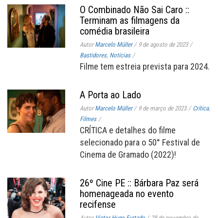
O Combinado Não Sai Caro ::
Terminam as filmagens da
comédia brasileira
Autor
Marcelo Müller
/
9 de agosto de 2023
/
Bastidores
,
Notícias
/
Filme tem estreia prevista para 2024.
A Porta ao Lado
Autor
Marcelo Müller
/
9 de março de 2023
/
Crítica
,
Filmes
/
CRÍTICA e detalhes do filme
selecionado para o 50° Festival de
Cinema de Gramado (2022)!
26º Cine PE :: Bárbara Paz será
homenageada no evento
recifense
Autor
Victor Hugo Furtado
/
28 de novembro de