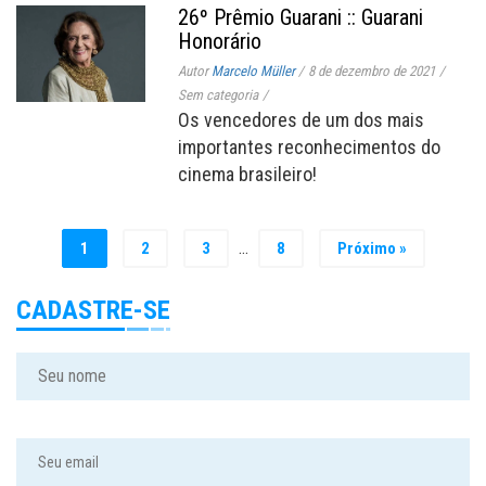
26º Prêmio Guarani :: Guarani
Honorário
Autor
Marcelo Müller
/
8 de dezembro de 2021
/
Sem categoria
/
Os vencedores de um dos mais
importantes reconhecimentos do
cinema brasileiro!
…
1
2
3
8
Próximo »
CADASTRE-SE