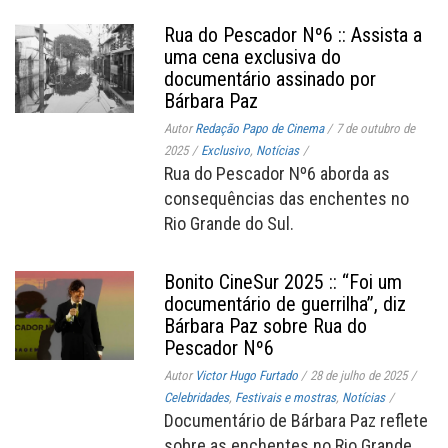
Rua do Pescador Nº6 :: Assista a
uma cena exclusiva do
documentário assinado por
Bárbara Paz
Autor
Redação Papo de Cinema
/
7 de outubro de
2025
/
Exclusivo
,
Notícias
/
Rua do Pescador Nº6 aborda as
consequências das enchentes no
Rio Grande do Sul.
Bonito CineSur 2025 :: “Foi um
documentário de guerrilha”, diz
Bárbara Paz sobre Rua do
Pescador Nº6
Autor
Victor Hugo Furtado
/
28 de julho de 2025
/
Celebridades
,
Festivais e mostras
,
Notícias
/
Documentário de Bárbara Paz reflete
sobre as enchentes no Rio Grande