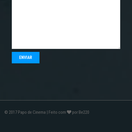
© 2017
Papo de Cinema
| Feito com
por
Be220