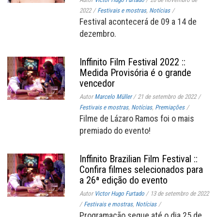
2022
/
Festivais e mostras
,
Notícias
/
Festival acontecerá de 09 a 14 de
dezembro.
Inffinito Film Festival 2022 ::
Medida Provisória é o grande
vencedor
Autor
Marcelo Müller
/
21 de setembro de 2022
/
Festivais e mostras
,
Notícias
,
Premiações
/
Filme de Lázaro Ramos foi o mais
premiado do evento!
Inffinito Brazilian Film Festival ::
Confira filmes selecionados para
a 26ª edição do evento
Autor
Victor Hugo Furtado
/
13 de setembro de 2022
/
Festivais e mostras
,
Notícias
/
Programação segue até o dia 25 de