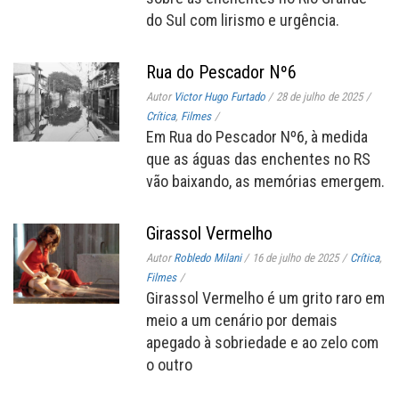
do Sul com lirismo e urgência.
Rua do Pescador Nº6
Autor
Victor Hugo Furtado
/
28 de julho de 2025
/
Crítica
,
Filmes
/
Em Rua do Pescador Nº6, à medida
que as águas das enchentes no RS
vão baixando, as memórias emergem.
Girassol Vermelho
Autor
Robledo Milani
/
16 de julho de 2025
/
Crítica
,
Filmes
/
Girassol Vermelho é um grito raro em
meio a um cenário por demais
apegado à sobriedade e ao zelo com
o outro