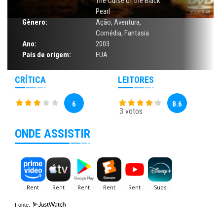
The Curse of the Black
Pearl
Gênero:
Ação
,
Aventura
,
Comédia
,
Fantasia
Ano:
2003
País de origem:
EUA
CRÍTICA
LEITORES
6
8.6
3 votos
ONDE ASSISTIR
Fonte: