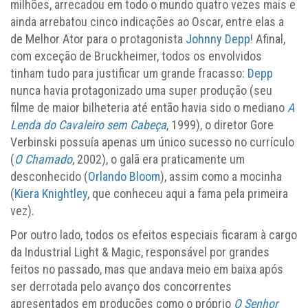
milhões, arrecadou em todo o mundo quatro vezes mais e
ainda arrebatou cinco indicações ao Oscar, entre elas a
de Melhor Ator para o protagonista
Johnny Depp
! Afinal,
com exceção de Bruckheimer, todos os envolvidos
tinham tudo para justificar um grande fracasso:
Depp
nunca havia protagonizado uma super produção (seu
filme de maior bilheteria até então havia sido o mediano
A
Lenda do Cavaleiro sem Cabeça
, 1999), o diretor Gore
Verbinski possuía apenas um único sucesso no currículo
(
O Chamado
, 2002), o galã era praticamente um
desconhecido (
Orlando Bloom
), assim como a mocinha
(
Kiera Knightley
, que conheceu aqui a fama pela primeira
vez).
Por outro lado, todos os efeitos especiais ficaram à cargo
da Industrial Light & Magic, responsável por grandes
feitos no passado, mas que andava meio em baixa após
ser derrotada pelo avanço dos concorrentes
apresentados em produções como o próprio
O Senhor