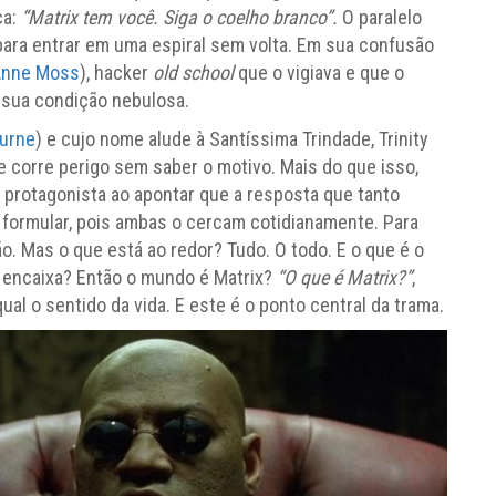
ca:
“Matrix tem você. Siga o coelho branco”.
O paralelo
ara entrar em uma espiral sem volta. Em sua confusão
Anne Moss
), hacker
old school
que o vigiava e que o
 sua condição nebulosa.
burne
) e cujo nome alude à Santíssima Trindade, Trinity
e corre perigo sem saber o motivo. Mais do que isso,
protagonista ao apontar que a resposta que tanto
 formular, pois ambas o cercam cotidianamente. Para
ão. Mas o que está ao redor? Tudo. O todo. E o que é o
 encaixa? Então o mundo é Matrix?
“O que é Matrix?”
,
 o sentido da vida. E este é o ponto central da trama.