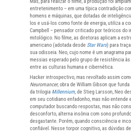
Mas, para realizar o filme, a produção foi ampla
entretenimento – em uma típica contradição conc
homens e máquinas, que dotadas de inteligência 
los e usá-los como fonte de energia, utiliza a 
Campbell – pensador criticado por teóricos do im
mitológico. No filme, as diretoras aplicam a est
americano (adotada desde
Star Wars
) para traç
sua odisseia. Neo, cujo nome é um anagrama para 
messias esperado pelo grupo de resistência às 
entre as culturas humana e cibernética.
Hacker introspectivo, mas revoltado assim como
Neuromancer
, obra de William Gibson que funda
da trilogia
Millennium
, de Stieg Larsson, Neo de
em seu cotidiano enfadonho, mas não entende 
computador buscando respostas, mas não conse
desconforto, alterna insônia com sono profund
desgastante. Porém, quando consciência e inco
confiável. Nesse torpor cognitivo, as dúvida