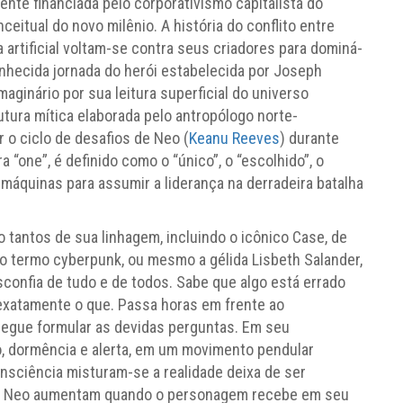
mente financiada pelo corporativismo capitalista do
eitual do novo milênio. A história do conflito entre
artificial voltam-se contra seus criadores para dominá-
conhecida jornada do herói estabelecida por Joseph
aginário por sua leitura superficial do universo
rutura mítica elaborada pelo antropólogo norte-
ar o ciclo de desafios de Neo (
Keanu Reeves
) durante
“one”, é definido como o “único”, o “escolhido”, o
máquinas para assumir a liderança na derradeira batalha
 tantos de sua linhagem, incluindo o icônico Case, de
 o termo cyberpunk, ou mesmo a gélida Lisbeth Salander,
sconfia de tudo e de todos. Sabe que algo está errado
exatamente o que. Passa horas em frente ao
gue formular as devidas perguntas. Em seu
o, dormência e alerta, em um movimento pendular
nsciência misturam-se a realidade deixa de ser
s de Neo aumentam quando o personagem recebe em seu