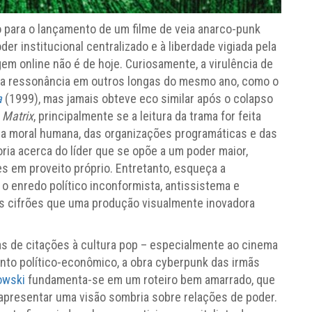
o para o lançamento de um filme de veia anarco-punk
oder institucional centralizado e à liberdade vigiada pela
gem online não é de hoje. Curiosamente, a virulência de
ra ressonância em outros longas do mesmo ano, como o
a
(1999), mas jamais obteve eco similar após o colapso
a
Matrix
, principalmente se a leitura da trama for feita
 da moral humana, das organizações programáticas e das
ria acerca do líder que se opõe a um poder maior,
s em proveito próprio. Entretanto, esqueça a
o enredo político inconformista, antissistema e
os cifrões que uma produção visualmente inovadora
 de citações à cultura pop – especialmente ao cinema
amento político-econômico, a obra cyberpunk das irmãs
owski
fundamenta-se em um roteiro bem amarrado, que
a apresentar uma visão sombria sobre relações de poder.