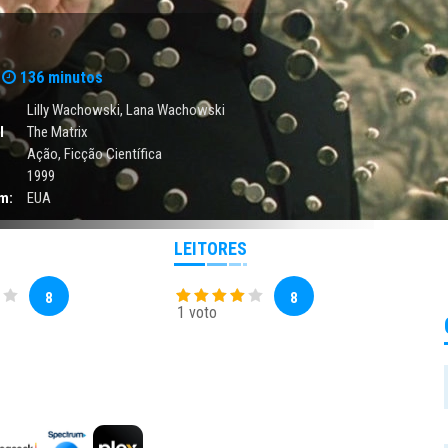
136 minutos
Lilly Wachowski
,
Lana Wachowski
l
The Matrix
Ação
,
Ficção Científica
1999
m:
EUA
LEITORES
8
8
1 voto