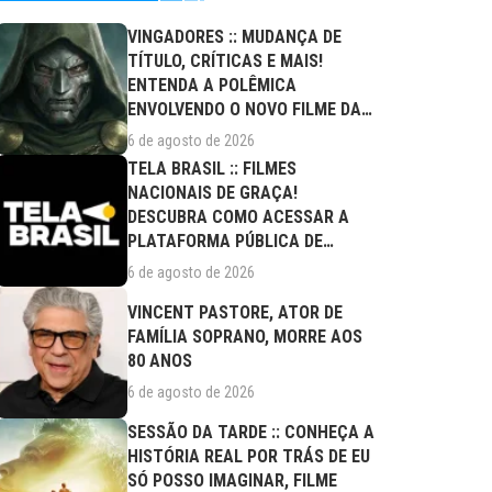
VINGADORES :: MUDANÇA DE
TÍTULO, CRÍTICAS E MAIS!
ENTENDA A POLÊMICA
ENVOLVENDO O NOVO FILME DA
MARVEL
6 de agosto de 2026
TELA BRASIL :: FILMES
NACIONAIS DE GRAÇA!
DESCUBRA COMO ACESSAR A
PLATAFORMA PÚBLICA DE
STREAMING
6 de agosto de 2026
VINCENT PASTORE, ATOR DE
FAMÍLIA SOPRANO, MORRE AOS
80 ANOS
6 de agosto de 2026
SESSÃO DA TARDE :: CONHEÇA A
HISTÓRIA REAL POR TRÁS DE EU
SÓ POSSO IMAGINAR, FILME