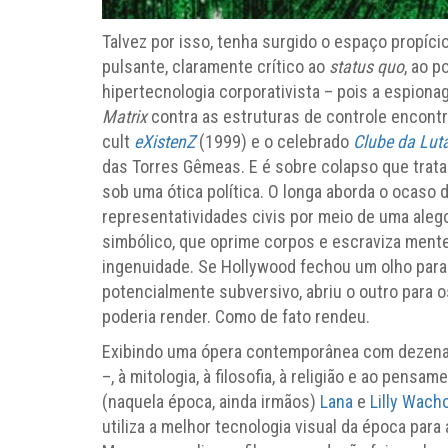
Talvez por isso, tenha surgido o espaço propíci
pulsante, claramente crítico ao
status quo
, ao p
hipertecnologia corporativista – pois a espiona
Matrix
contra as estruturas de controle encont
cult
eXistenZ
(1999) e o celebrado
Clube da Lut
das Torres Gêmeas. E é sobre colapso que trat
sob uma ótica política. O longa aborda o ocaso
representatividades civis por meio de uma alego
simbólico, que oprime corpos e escraviza mente
ingenuidade. Se Hollywood fechou um olho para 
potencialmente subversivo, abriu o outro para 
poderia render. Como de fato rendeu.
Exibindo uma ópera contemporânea com dezenas
–, à mitologia, à filosofia, à religião e ao pens
(naquela época, ainda irmãos)
Lana
e
Lilly Wach
utiliza a melhor tecnologia visual da época par