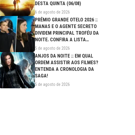
DESTA QUINTA (06/08)
6 de agosto de 2026
PRÊMIO GRANDE OTELO 2026 ::
MANAS E O AGENTE SECRETO
DIVIDEM PRINCIPAL TROFÉU DA
NOITE. CONFIRA A LISTA
COMPLETA DE...
5 de agosto de 2026
ANJOS DA NOITE :: EM QUAL
ORDEM ASSISTIR AOS FILMES?
ENTENDA A CRONOLOGIA DA
SAGA!
5 de agosto de 2026