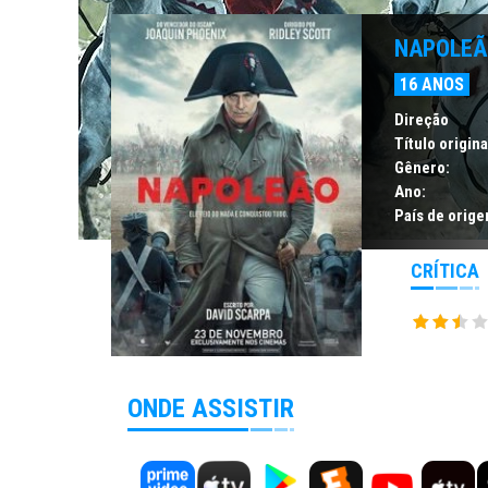
NAPOLE
16 ANOS
Direção
Título origina
Gênero:
Ano:
País de orige
CRÍTICA
ONDE ASSISTIR