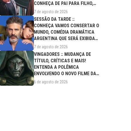
CONHEÇA DE PAI PARA FILHO,
FILME DESTE...
7 de agosto de 2026
SESSÃO DA TARDE ::
CONHEÇA VAMOS CONSERTAR O
MUNDO, COMÉDIA DRAMÁTICA
ARGENTINA QUE SERÁ EXIBIDA
NESTA SEXTA (07/08)
7 de agosto de 2026
VINGADORES :: MUDANÇA DE
TÍTULO, CRÍTICAS E MAIS!
ENTENDA A POLÊMICA
ENVOLVENDO O NOVO FILME DA
MARVEL
6 de agosto de 2026