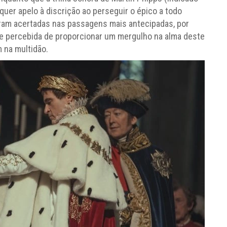
quer apelo à discrição ao perseguir o épico a todo
ram acertadas nas passagens mais antecipadas, por
de percebida de proporcionar um mergulho na alma deste
 na multidão.