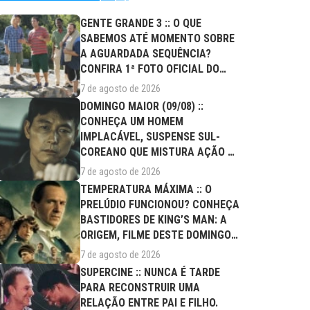
GENTE GRANDE 3 :: O QUE
SABEMOS ATÉ MOMENTO SOBRE
A AGUARDADA SEQUÊNCIA?
CONFIRA 1ª FOTO OFICIAL DO
ELENCO!
7 de agosto de 2026
DOMINGO MAIOR (09/08) ::
CONHEÇA UM HOMEM
IMPLACÁVEL, SUSPENSE SUL-
COREANO QUE MISTURA AÇÃO E
DRAMA FAMILIAR
7 de agosto de 2026
TEMPERATURA MÁXIMA :: O
PRELÚDIO FUNCIONOU? CONHEÇA
BASTIDORES DE KING’S MAN: A
ORIGEM, FILME DESTE DOMINGO
(09/08)
7 de agosto de 2026
SUPERCINE :: NUNCA É TARDE
PARA RECONSTRUIR UMA
RELAÇÃO ENTRE PAI E FILHO.