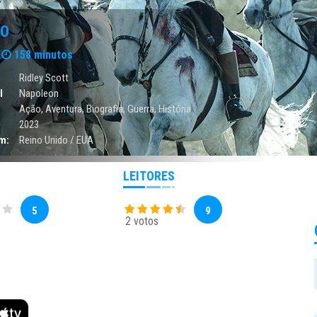
ÃO
158 minutos
Ridley Scott
l
Napoleon
Ação
,
Aventura
,
Biografia
,
Guerra
,
História
2023
m:
Reino Unido / EUA
LEITORES
5
9
2 votos