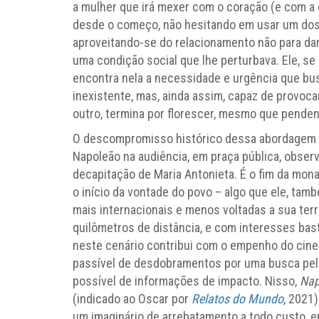
a mulher que irá mexer com o coração (e com a 
desde o começo, não hesitando em usar um dos 
aproveitando-se do relacionamento não para dar
uma condição social que lhe perturbava. Ele, se
encontra nela a necessidade e urgência que bu
inexistente, mas, ainda assim, capaz de provoc
outro, termina por florescer, mesmo que pende
O descompromisso histórico dessa abordagem fi
Napoleão na audiência, em praça pública, obser
decapitação de Maria Antonieta. É o fim da mona
o início da vontade do povo – algo que ele, tam
mais internacionais e menos voltadas a sua terra
quilômetros de distância, e com interesses bas
neste cenário contribui com o empenho do cinea
passível de desdobramentos por uma busca pel
possível de informações de impacto. Nisso,
Nap
(indicado ao Oscar por
Relatos do Mundo
, 2021
um imaginário de arrebatamento a todo custo, e