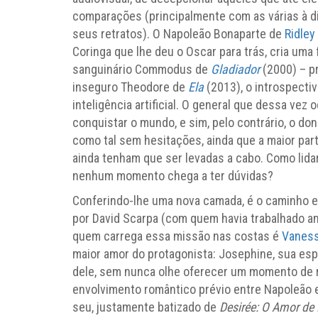
comparações (principalmente com as várias à 
seus retratos). O Napoleão Bonaparte de
Ridley
Coringa que lhe deu o Oscar para trás, cria uma 
sanguinário Commodus de
Gladiador
(2000) – pr
inseguro Theodore de
Ela
(2013), o introspect
inteligência artificial. O general que dessa ve
conquistar o mundo, e sim, pelo contrário, o don
como tal sem hesitações, ainda que a maior parte
ainda tenham que ser levadas a cabo. Como lida
nenhum momento chega a ter dúvidas?
Conferindo-lhe uma nova camada, é o caminho es
por David Scarpa (com quem havia trabalhado an
quem carrega essa missão nas costas é
Vaness
maior amor do protagonista: Josephine, sua esp
dele, sem nunca olhe oferecer um momento de r
envolvimento romântico prévio entre Napoleão 
seu, justamente batizado de
Desirée: O Amor de