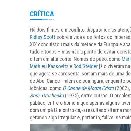
CRÍTICA
Há dois filmes em conflito, disputando as aten
Ridley Scott
sobre a vida e os feitos do imperado
XIX conquistou mais da metade da Europa e aca
tudo e todos – mas não a ponto de evitar constan
o tem em alta conta. Nomes de peso, como
Marl
Mathieu Kassovitz
e
Rod Steiger
já o viveram na
que agora se apresenta, somam mais de uma dez
de Abel Gance – além de sua figura, enquanto p
icônicas, como
O Conde de Monte Cristo
(2002),
Boris Grushenko
(1975), entre outros. O problem
público, entre o homem que apenas alguns tiver
com um pé lá e outro cá, o resultado alterna m
gerando algo irregular e, portanto, falível na ma