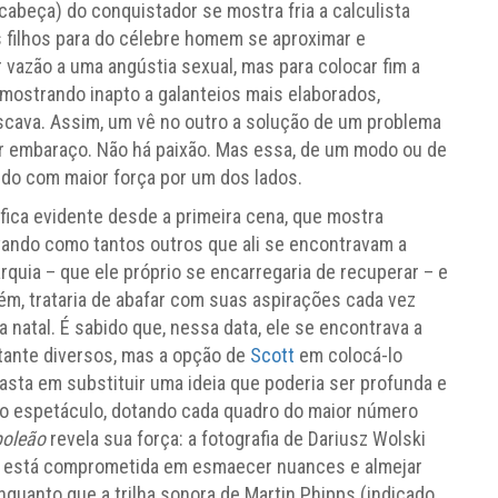
cabeça) do conquistador se mostra fria a calculista
filhos para do célebre homem se aproximar e
 vazão a uma angústia sexual, mas para colocar fim a
 mostrando inapto a galanteios mais elaborados,
scava. Assim, um vê no outro a solução de um problema
ar embaraço. Não há paixão. Mas essa, de um modo ou de
ndo com maior força por um dos lados.
ca evidente desde a primeira cena, que mostra
vando como tantos outros que ali se encontravam a
rquia – que ele próprio se encarregaria de recuperar – e
bém, trataria de abafar com suas aspirações cada vez
 natal. É sabido que, nessa data, ele se encontrava a
tante diversos, mas a opção de
Scott
em colocá-lo
sta em substituir uma ideia que poderia ser profunda e
o espetáculo, dotando cada quadro do maior número
oleão
revela sua força: a fotografia de Dariusz Wolski
) está comprometida em esmaecer nuances e almejar
nquanto que a trilha sonora de Martin Phipps (indicado