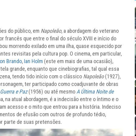
ções do público, em
Napoleão
, a abordagem do veterano
r francês que entre o final do século XVIII e início do
bou morrendo exilado em uma ilha, quase esquecido por
tes revisitas pela cultura pop. O cinema, em particular,
on Brando
,
Ian Holm
(este em mais de uma ocasião),
 tela grande, enquanto que cinebiografias, tal qual essa
ena, tendo tido início com o clássico
Napoleão
(1927),
ersonagem, ter participado como coadjuvante de obras
Guerra e Paz
(1956) ou até mesmo
A Última Noite de
a, na atual abordagem, é a indecisão entre o íntimo e o
am acesso e o mito que entrou para a história. Indeciso
omentos de efusão com outros de profundo tédio,
ior parte de suas pretensões.