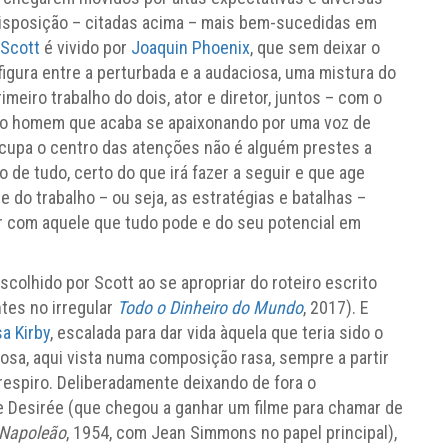
disposição – citadas acima – mais bem-sucedidas em
 Scott
é vivido por
Joaquin Phoenix
, que sem deixar o
figura entre a perturbada e a audaciosa, uma mistura do
imeiro trabalho do dois, ator e diretor, juntos – com o
ivo homem que acaba se apaixonando por uma voz de
z ocupa o centro das atenções não é alguém prestes a
o de tudo, certo do que irá fazer a seguir e que age
 do trabalho – ou seja, as estratégias e batalhas –
r com aquele que tudo pode e do seu potencial em
colhido por Scott ao se apropriar do roteiro escrito
tes no irregular
Todo o Dinheiro do Mundo
, 2017). E
a Kirby
, escalada para dar vida àquela que teria sido o
osa, aqui vista numa composição rasa, sempre a partir
espiro. Deliberadamente deixando de fora o
e Desirée (que chegou a ganhar um filme para chamar de
 Napoleão
, 1954, com Jean Simmons no papel principal),