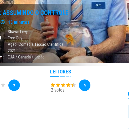
Y: ASSUMINDO O CONTROLE
115 minutos
Shawn Levy
l
Free Guy
Ação
,
Comédia
,
Ficção Científica
2021
m:
EUA / Canadá / Japão
LEITORES
7
9
2 votos