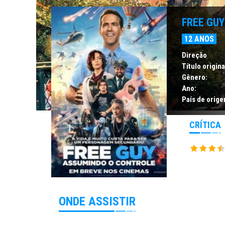
FREE GU
12 ANOS
Direção
Título origina
Gênero:
Ano:
País de orige
CRÍTICA
ONDE ASSISTIR