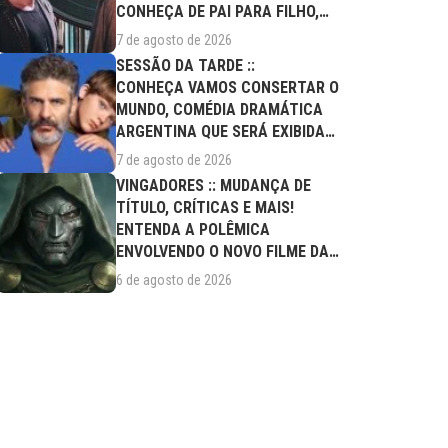
CONHEÇA DE PAI PARA FILHO,
FILME DESTE...
7 de agosto de 2026
SESSÃO DA TARDE ::
CONHEÇA VAMOS CONSERTAR O
MUNDO, COMÉDIA DRAMÁTICA
ARGENTINA QUE SERÁ EXIBIDA
NESTA SEXTA (07/08)
7 de agosto de 2026
VINGADORES :: MUDANÇA DE
TÍTULO, CRÍTICAS E MAIS!
ENTENDA A POLÊMICA
ENVOLVENDO O NOVO FILME DA
MARVEL
6 de agosto de 2026