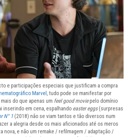
acto e participações especiais que justificam a compra
nematográfico Marvel
, tudo pode se manifestar por
 mais do que apenas um
feel good movie
pelo domínio
i inserindo em cena, espalhando
easter eggs
(surpresas
r N
° 1
(2018) não se viam tantos e tão diversos num
er a alegria desde os mais aficionados até os meros
ta nova, e não um remake / refilmagem / adaptação /