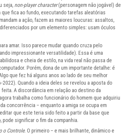
u seja,
non-player character
(personagem não jogável) de
ue fica ao fundo, executando tarefas aleatórias
omandam a ação, fazem as maiores loucuras: assaltos,
o diferenciados por um elemento simples: usam óculos
m para amar. Isso parece mudar quando cruza pelo
ando impressionante versatilidade). Essa é uma
bilidosa e cheia de estilo, na vida real não passa de
computador. Porém, dona de um importante detalhe: é
Algo que fez há alguns anos ao lado de seu melhor
6-2022). Quando a ideia deles se revelou a aposta do
feita. A discordância em relação ao destino da
 agora trabalha como funcionário do homem que adquiriu
do da concorrência – enquanto a amiga se ocupa em
itar que este teria sido feito a partir da base que
 pode significar o fim da companhia.
 o Controle
. O primeiro – e mais brilhante, dinâmico e