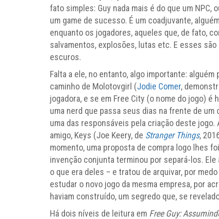
fato simples: Guy nada mais é do que um NPC, o
um game de sucesso. É um coadjuvante, alguém q
enquanto os jogadores, aqueles que, de fato, c
salvamentos, explosões, lutas etc. E esses sã
escuros.
Falta a ele, no entanto, algo importante: algué
caminho de Molotovgirl (
Jodie Comer
, demonstr
jogadora, e se em Free City (o nome do jogo) é ha
uma nerd que passa seus dias na frente de um 
uma das responsáveis pela criação deste jogo. 
amigo, Keys (Joe Keery, de
Stranger Things
, 201
momento, uma proposta de compra logo lhes foi 
invenção conjunta terminou por separá-los. Ele
o que era deles – e tratou de arquivar, por me
estudar o novo jogo da mesma empresa, por acred
haviam construído, um segredo que, se revelado,
Há dois níveis de leitura em
Free Guy: Assumindo