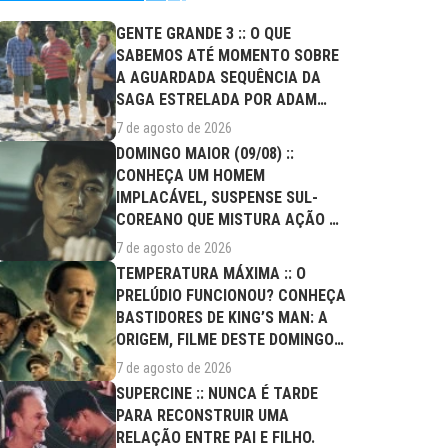
GENTE GRANDE 3 :: O QUE
SABEMOS ATÉ MOMENTO SOBRE
A AGUARDADA SEQUÊNCIA DA
SAGA ESTRELADA POR ADAM
SANDLER?
7 de agosto de 2026
DOMINGO MAIOR (09/08) ::
CONHEÇA UM HOMEM
IMPLACÁVEL, SUSPENSE SUL-
COREANO QUE MISTURA AÇÃO E
DRAMA FAMILIAR
7 de agosto de 2026
TEMPERATURA MÁXIMA :: O
PRELÚDIO FUNCIONOU? CONHEÇA
BASTIDORES DE KING’S MAN: A
ORIGEM, FILME DESTE DOMINGO
(09/08)
7 de agosto de 2026
SUPERCINE :: NUNCA É TARDE
PARA RECONSTRUIR UMA
RELAÇÃO ENTRE PAI E FILHO.