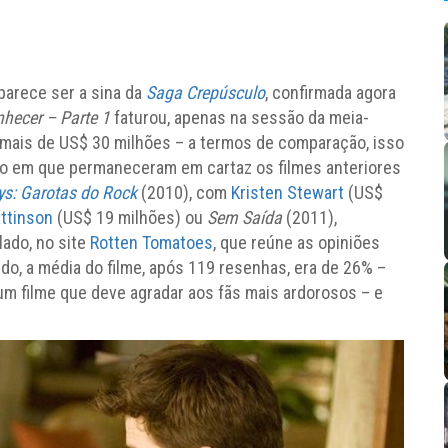
parece ser a sina da
Saga Crepúsculo
, confirmada agora
hecer – Parte 1
faturou, apenas na sessão da meia-
, mais de US$ 30 milhões – a termos de comparação, isso
po em que permaneceram em cartaz os filmes anteriores
s: Garotas do Rock
(2010), com
Kristen Stewart
(US$
ttinson
(US$ 19 milhões) ou
Sem Saída
(2011),
lado, no site
Rotten Tomatoes
, que reúne as opiniões
do, a média do filme, após 119 resenhas, era de 26% –
m filme que deve agradar aos fãs mais ardorosos – e