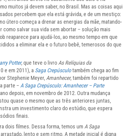
o muitos já devem saber, no Brasil. Mas as coisas aqui
sados percebem que ela está grávida, e de um mestiço:
no útero começa a drenar as energias da mãe, matando-
ir como salvar sua vida sem abortar – solução mais
cob reaparece para ajudá-los, ao mesmo tempo em que
ididos a eliminar ela e o futuro bebê, temerosos do que
arry Potter
, que teve o livro
As Relíquias da
10 e em 2011), a
Saga Crepúsculo
também chega ao fim
 por Stephenie Meyer,
Amanhecer
, também foi repartido
ra parte –
A Saga Crepúsculo:
Amanhecer – Parte
 ano depois, em novembro de 2012. Outra mudança
stou quase o mesmo que as três anteriores juntas,
stra um investimento claro do estúdio, que espera
sódios finais.
ara dois filmes. Dessa forma, temos um
A Saga
rastado, lento e sem ritmo. A metade inicial é digna