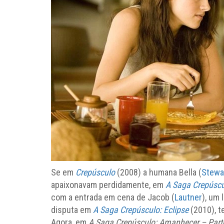
Se em
Crepúsculo
(2008) a humana Bella (
Stewa
apaixonavam perdidamente, em
A Saga Crepúscu
com a entrada em cena de Jacob (
Lautner
), um
disputa em
A Saga Crepúsculo: Eclipse
(2010), 
Agora, em
A Saga Crepúsculo: Amanhecer – Part