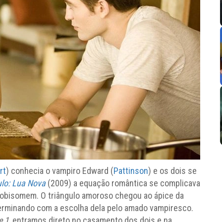
rt
) conhecia o vampiro Edward (
Pattinson
) e os dois se
lo: Lua Nova
(2009) a equação romântica se complicava
 lobisomem. O triângulo amoroso chegou ao ápice da
terminando com a escolha dela pelo amado vampiresco.
e 1
, entramos direto no casamento dos dois e na