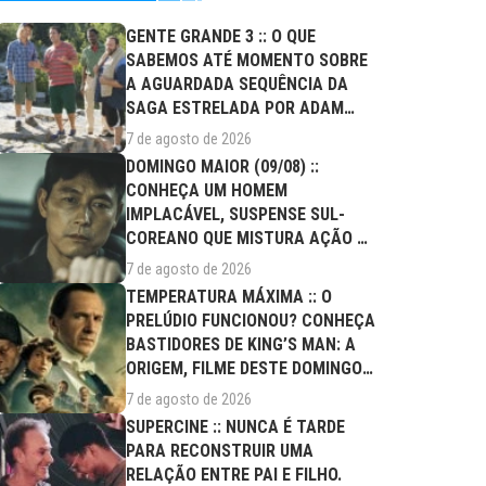
GENTE GRANDE 3 :: O QUE
SABEMOS ATÉ MOMENTO SOBRE
A AGUARDADA SEQUÊNCIA DA
SAGA ESTRELADA POR ADAM
SANDLER?
7 de agosto de 2026
DOMINGO MAIOR (09/08) ::
CONHEÇA UM HOMEM
IMPLACÁVEL, SUSPENSE SUL-
COREANO QUE MISTURA AÇÃO E
DRAMA FAMILIAR
7 de agosto de 2026
TEMPERATURA MÁXIMA :: O
PRELÚDIO FUNCIONOU? CONHEÇA
BASTIDORES DE KING’S MAN: A
ORIGEM, FILME DESTE DOMINGO
(09/08)
7 de agosto de 2026
SUPERCINE :: NUNCA É TARDE
PARA RECONSTRUIR UMA
RELAÇÃO ENTRE PAI E FILHO.