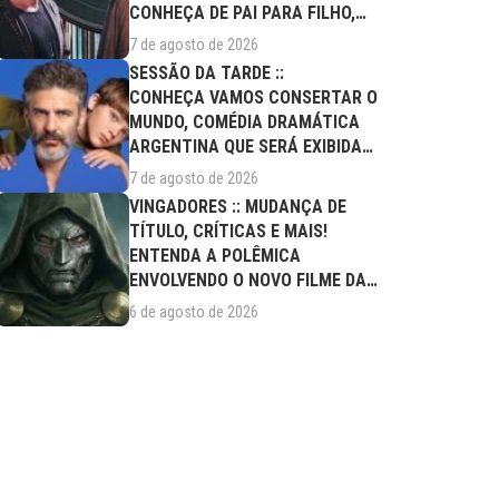
CONHEÇA DE PAI PARA FILHO,
FILME DESTE...
7 de agosto de 2026
SESSÃO DA TARDE ::
CONHEÇA VAMOS CONSERTAR O
MUNDO, COMÉDIA DRAMÁTICA
ARGENTINA QUE SERÁ EXIBIDA
NESTA SEXTA (07/08)
7 de agosto de 2026
VINGADORES :: MUDANÇA DE
TÍTULO, CRÍTICAS E MAIS!
ENTENDA A POLÊMICA
ENVOLVENDO O NOVO FILME DA
MARVEL
6 de agosto de 2026