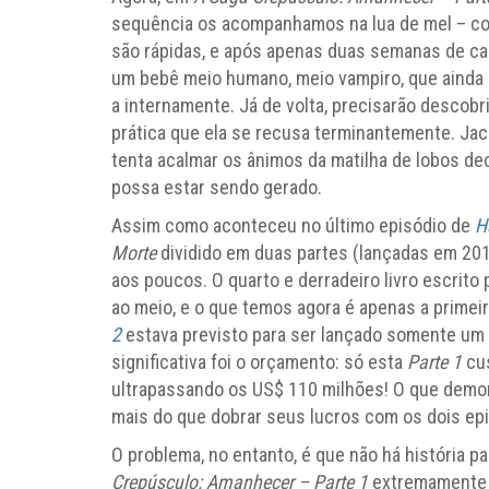
sequência os acompanhamos na lua de mel – com
são rápidas, e após apenas duas semanas de ca
um bebê meio humano, meio vampiro, que ainda 
a internamente. Já de volta, precisarão descobr
prática que ela se recusa terminantemente. Ja
tenta acalmar os ânimos da matilha de lobos dec
possa estar sendo gerado.
Assim como aconteceu no último episódio de
H
Morte
dividido em duas partes (lançadas em 20
aos poucos. O quarto e derradeiro livro escrito
ao meio, e o que temos agora é apenas a primei
2
estava previsto para ser lançado somente um
significativa foi o orçamento: só esta
Parte 1
cu
ultrapassando os US$ 110 milhões! O que demon
mais do que dobrar seus lucros com os dois epi
O problema, no entanto, é que não há história p
Crepúsculo:
Amanhecer – Parte 1
extremamente ar