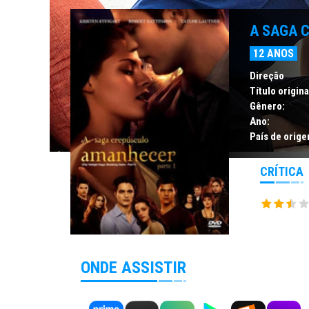
A SAGA 
12 ANOS
Direção
Título origina
Gênero:
Ano:
País de orige
CRÍTICA
ONDE ASSISTIR