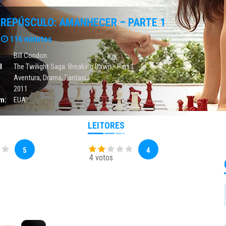
CREPÚSCULO: AMANHECER – PARTE 1
116 minutos
Bill Condon
l
The Twilight Saga: Breaking Dawn - Part 1
Aventura
,
Drama
,
Fantasia
2011
m:
EUA
LEITORES
5
4
4 votos