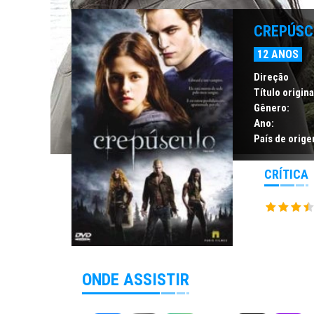
CREPÚSC
12 ANOS
Direção
Título origina
Gênero:
Ano:
País de orige
CRÍTICA
ONDE ASSISTIR