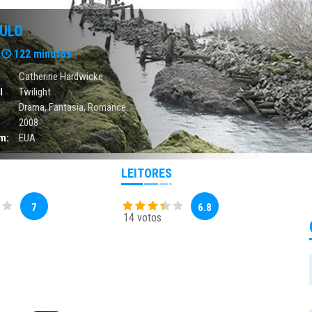
ULO
122 minutos
Catherine Hardwicke
l
Twilight
Drama
,
Fantasia
,
Romance
2008
m:
EUA
LEITORES
7
6.8
14 votos