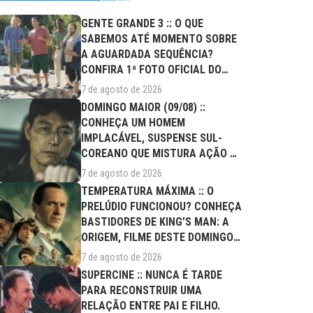
GENTE GRANDE 3 :: O QUE
SABEMOS ATÉ MOMENTO SOBRE
A AGUARDADA SEQUÊNCIA?
CONFIRA 1ª FOTO OFICIAL DO
ELENCO!
7 de agosto de 2026
DOMINGO MAIOR (09/08) ::
CONHEÇA UM HOMEM
IMPLACÁVEL, SUSPENSE SUL-
COREANO QUE MISTURA AÇÃO E
DRAMA FAMILIAR
7 de agosto de 2026
TEMPERATURA MÁXIMA :: O
PRELÚDIO FUNCIONOU? CONHEÇA
BASTIDORES DE KING’S MAN: A
ORIGEM, FILME DESTE DOMINGO
(09/08)
7 de agosto de 2026
SUPERCINE :: NUNCA É TARDE
PARA RECONSTRUIR UMA
RELAÇÃO ENTRE PAI E FILHO.