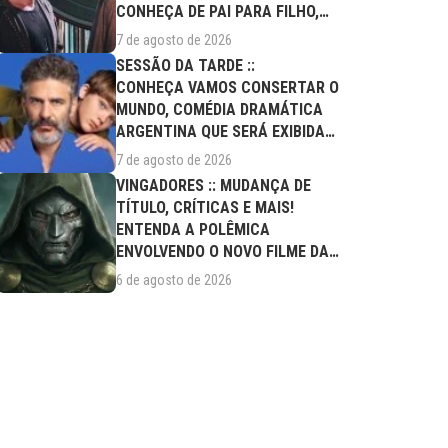
CONHEÇA DE PAI PARA FILHO,
FILME DESTE...
7 de agosto de 2026
SESSÃO DA TARDE ::
CONHEÇA VAMOS CONSERTAR O
MUNDO, COMÉDIA DRAMÁTICA
ARGENTINA QUE SERÁ EXIBIDA
NESTA SEXTA (07/08)
7 de agosto de 2026
VINGADORES :: MUDANÇA DE
TÍTULO, CRÍTICAS E MAIS!
ENTENDA A POLÊMICA
ENVOLVENDO O NOVO FILME DA
MARVEL
6 de agosto de 2026