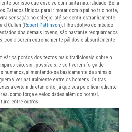
amente por isso que envolve com tanta naturalidade. Bella
dos Estados Unidos para ir morar com o pai no frio norte,
 vira sensação no colégio, até se sentir estranhamente
ard Cullen (
Robert Pattinson
), filho adotivo do médico
afastados dos demais jovens, são bastante resguardados
ias, como serem extremamente pálidos e absurdamente
m vários pontos dos textos mais tradicionais sobre o
piros são, sim, possíveis, e se tiverem força de
res humanos, alimentando-se basicamente de animais.
guem viver naturalmente entre os homens. Outras
as a evitam diretamente, já que sua pele fica radiante
res, como força e velocidades além do normal,
turo, entre outros.