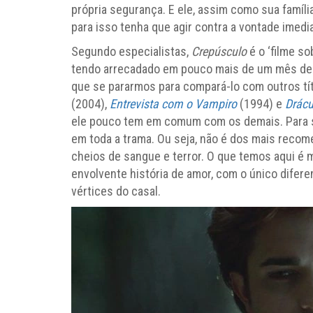
própria segurança. E ele, assim como sua famíl
para isso tenha que agir contra a vontade imedia
Segundo especialistas,
Crepúsculo
é o ‘filme so
tendo arrecadado em pouco mais de um mês de 
que se pararmos para compará-lo com outros tí
(2004),
Entrevista com o Vampiro
(1994) e
Drácu
ele pouco tem em comum com os demais. Para se
em toda a trama. Ou seja, não é dos mais reco
cheios de sangue e terror. O que temos aqui é
envolvente história de amor, com o único difer
vértices do casal.