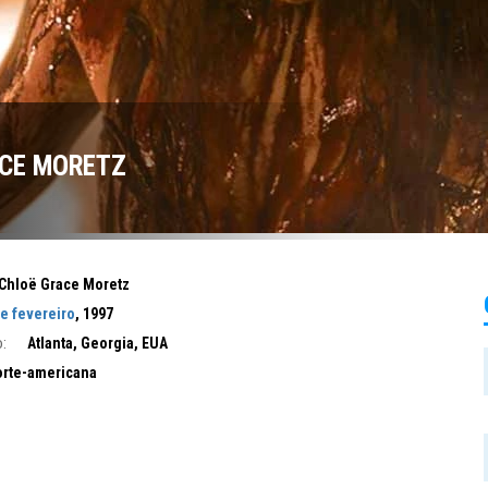
CE MORETZ
Chloë Grace Moretz
e fevereiro
, 1997
:
Atlanta, Georgia, EUA
rte-americana