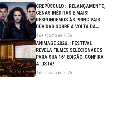
CREPÚSCULO :: RELANÇAMENTO,
CENAS INÉDITAS E MAIS!
RESPONDEMOS ÀS PRINCIPAIS
DÚVIDAS SOBRE A VOLTA DA
SAGA AOS CINEMAS
4 de agosto de 2026
ANIMAGE 2026 :: FESTIVAL
REVELA FILMES SELECIONADOS
PARA SUA 16ª EDIÇÃO. CONFIRA
A LISTA!
4 de agosto de 2026