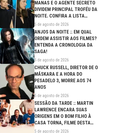
MANAS E O AGENTE SECRETO
DIVIDEM PRINCIPAL TROFÉU DA
NOITE. CONFIRA A LISTA
COMPLETA DE...
5 de agosto de 2026
ANJOS DA NOITE :: EM QUAL
ORDEM ASSISTIR AOS FILMES?
ENTENDA A CRONOLOGIA DA
SAGA!
5 de agosto de 2026
CHUCK RUSSELL, DIRETOR DE O
MÁSKARA E A HORA DO
PESADELO 3, MORRE AOS 74
ANOS
5 de agosto de 2026
SESSÃO DA TARDE :: MARTIN
LAWRENCE ENCARA SUAS
ORIGENS EM O BOM FILHO À
CASA TORNA, FILME DESTA
QUARTA (05/08)
5 de agosto de 2026