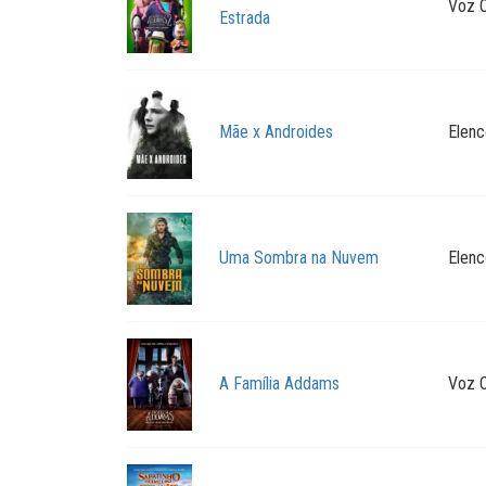
Voz O
Estrada
Mãe x Androides
Elenc
Uma Sombra na Nuvem
Elenc
A Família Addams
Voz O