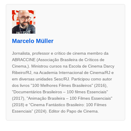
A
s
d
u
Marcelo Müller
a
s
Jornalista, professor e crítico de cinema membro da
ABRACCINE (Associação Brasileira de Críticos de
a
Cinema,). Ministrou cursos na Escola de Cinema Darcy
b
Ribeiro/RJ, na Academia Internacional de Cinema/RJ e
a
em diversas unidades Sesc/RJ. Participou como autor
dos livros "100 Melhores Filmes Brasileiros" (2016),
s
"Documentários Brasileiros – 100 filmes Essenciais"
s
(2017), "Animação Brasileira – 100 Filmes Essenciais"
e
(2018) e “Cinema Fantástico Brasileiro: 100 Filmes
Essenciais” (2024). Editor do Papo de Cinema.
g
u