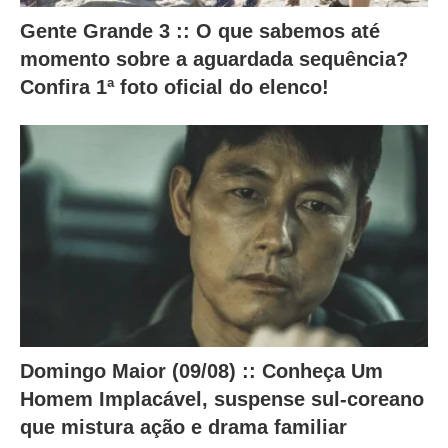
n
Gente Grande 3 :: O que sabemos até
t
momento sobre a aguardada sequência?
e
Confira 1ª foto oficial do elenco!
ú
d
o
a
b
a
i
x
o
.
Domingo Maior (09/08) :: Conheça Um
Homem Implacável, suspense sul-coreano
que mistura ação e drama familiar