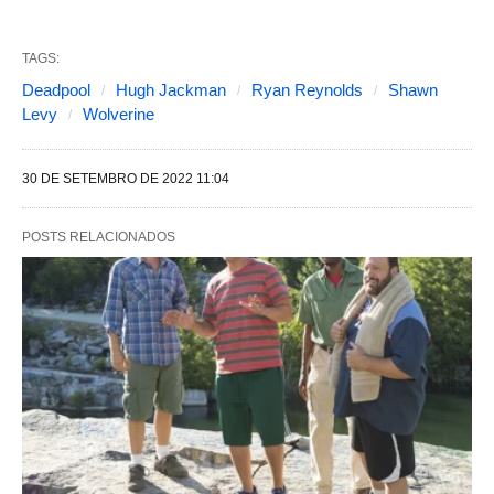
i
n
TAGS:
t
Deadpool
Hugh Jackman
Ryan Reynolds
Shawn
e
Levy
Wolverine
s
a
30 DE SETEMBRO DE 2022 11:04
l
t
POSTS RELACIONADOS
e
r
a
m
o
c
o