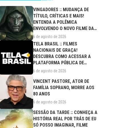
VINGADORES :: MUDANÇA DE
TÍTULO, CRÍTICAS E MAIS!
ENTENDA A POLÊMICA
ENVOLVENDO O NOVO FILME DA
MARVEL
6 de agosto de 2026
TELA BRASIL :: FILMES
NACIONAIS DE GRAÇA!
DESCUBRA COMO ACESSAR A
PLATAFORMA PÚBLICA DE
STREAMING
6 de agosto de 2026
VINCENT PASTORE, ATOR DE
FAMÍLIA SOPRANO, MORRE AOS
80 ANOS
6 de agosto de 2026
SESSÃO DA TARDE :: CONHEÇA A
HISTÓRIA REAL POR TRÁS DE EU
SÓ POSSO IMAGINAR, FILME