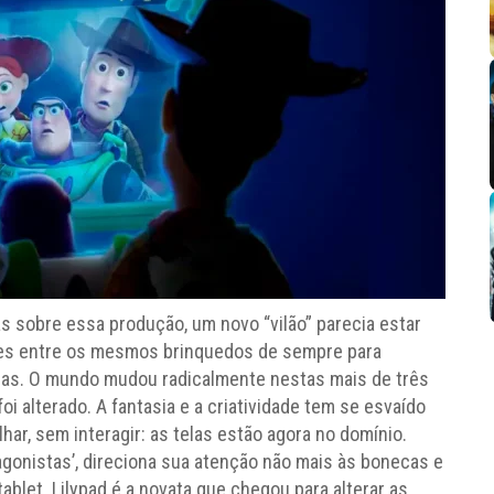
s sobre essa produção, um novo “vilão” parecia estar
es entre os mesmos brinquedos de sempre para
nças. O mundo mudou radicalmente nestas mais de três
i alterado. A fantasia e a criatividade tem se esvaído
lhar, sem interagir: as telas estão agora no domínio.
agonistas’, direciona sua atenção não mais às bonecas e
blet. Lilypad é a novata que chegou para alterar as