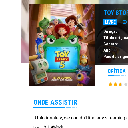
TOY STOR
LIVRE
Direção
Título origina
Gênero:
Ano:
País de orige
CRÍTICA
ONDE ASSISTIR
Fonte: