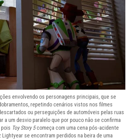
ações envolvendo os personagens principais, que se
bramentos, repetindo cenários vistos nos filmes
 descartados ou perseguições de automóveis pelas ruas
har a um desvio paralelo que por pouco não se confirma
, pois
Toy Story 5
começa com uma cena pós-acidente
 Lightyear se encontram perdidos na beira de uma