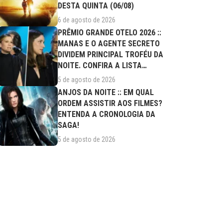
DESTA QUINTA (06/08)
6 de agosto de 2026
PRÊMIO GRANDE OTELO 2026 ::
MANAS E O AGENTE SECRETO
DIVIDEM PRINCIPAL TROFÉU DA
NOITE. CONFIRA A LISTA
COMPLETA DE...
5 de agosto de 2026
ANJOS DA NOITE :: EM QUAL
ORDEM ASSISTIR AOS FILMES?
ENTENDA A CRONOLOGIA DA
SAGA!
5 de agosto de 2026