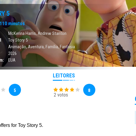
Y 5
110 minutos
McKenna Harris, Andrew Stanton
l
Toy Story 5
Animação
,
Aventura
,
Família
,
Fantasia
2026
m:
EUA
LEITORES
5
8
2 votos