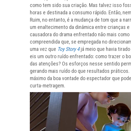
como tem sido sua criação. Mas talvez isso f
horas e destinada a consumo rápido. Então, ne
Ruim, no entanto, é a mudança de tom que a nar
um enaltecimento da dinâmica entre crianças e 
causadora do drama enfrentado não mais como
compreendida que, se empregada no direcionamen
uma vez que
Toy Story 4
já meio que havia tirad
eis um outro ruído enfrentado: como trazer o 
das atenções? Os esforços nesse sentido perm
gerando mais ruído do que resultados práticos.
máximo da boa vontade do espectador que poder
curta-metragem.