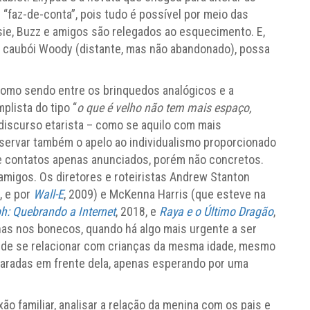
“faz-de-conta”, pois tudo é possível por meio das
ie, Buzz e amigos são relegados ao esquecimento. E,
o caubói Woody (distante, mas não abandonado), possa
 como sendo entre os brinquedos analógicos e a
plista do tipo “
o que é velho não tem mais espaço,
 discurso etarista – como se aquilo com mais
bservar também o apelo ao individualismo proporcionado
 e contatos apenas anunciados, porém não concretos.
migos. Os diretores e roteiristas Andrew Stanton
, e por
Wall-E
, 2009) e McKenna Harris (que esteve na
h: Quebrando a Internet
, 2018, e
Raya e o Último Dragão
,
as nos bonecos, quando há algo mais urgente a ser
z de se relacionar com crianças da mesma idade, mesmo
aradas em frente dela, apenas esperando por uma
xão familiar, analisar a relação da menina com os pais e