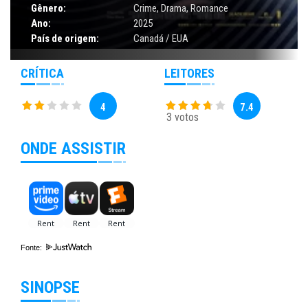
Gênero:
Crime
,
Drama
,
Romance
Ano:
2025
País de origem:
Canadá / EUA
CRÍTICA
LEITORES
4
7.4
3 votos
ONDE ASSISTIR
Fonte:
SINOPSE