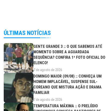
ÚLTIMAS NOTÍCIAS
GENTE GRANDE 3 :: O QUE SABEMOS ATÉ
MOMENTO SOBRE A AGUARDADA
SEQUÊNCIA? CONFIRA 1ª FOTO OFICIAL DO
ELENCO!
7 de agosto de 2026
DOMINGO MAIOR (09/08) :: CONHEÇA UM
HOMEM IMPLACÁVEL, SUSPENSE SUL-
COREANO QUE MISTURA AÇÃO E DRAMA
FAMILIAR
7 de agosto de 2026
TEMPERATURA MÁXIMA :: O PRELÚDIO