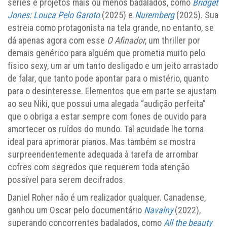
séries e projetos mais ou menos badalados, como
Bridget
Jones: Louca Pelo Garoto
(2025) e
Nuremberg
(2025). Sua
estreia como protagonista na tela grande, no entanto, se
dá apenas agora com esse
O Afinador
, um thriller por
demais genérico para alguém que prometia muito pelo
físico sexy, um ar um tanto desligado e um jeito arrastado
de falar, que tanto pode apontar para o mistério, quanto
para o desinteresse. Elementos que em parte se ajustam
ao seu Niki, que possui uma alegada “audição perfeita”
que o obriga a estar sempre com fones de ouvido para
amortecer os ruídos do mundo. Tal acuidade lhe torna
ideal para aprimorar pianos. Mas também se mostra
surpreendentemente adequada à tarefa de arrombar
cofres com segredos que requerem toda atenção
possível para serem decifrados.
Daniel Roher não é um realizador qualquer. Canadense,
ganhou um Oscar pelo documentário
Navalny
(2022),
superando concorrentes badalados, como
All the beauty