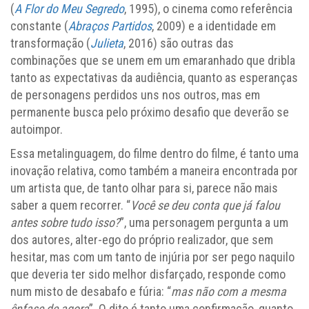
(
A Flor do Meu Segredo
, 1995), o cinema como referência
constante (
Abraços Partidos
, 2009) e a identidade em
transformação (
Julieta
, 2016) são outras das
combinações que se unem em um emaranhado que dribla
tanto as expectativas da audiência, quanto as esperanças
de personagens perdidos uns nos outros, mas em
permanente busca pelo próximo desafio que deverão se
autoimpor.
Essa metalinguagem, do filme dentro do filme, é tanto uma
inovação relativa, como também a maneira encontrada por
um artista que, de tanto olhar para si, parece não mais
saber a quem recorrer. “
Você se deu conta que já falou
antes sobre tudo isso?
”, uma personagem pergunta a um
dos autores, alter-ego do próprio realizador, que sem
hesitar, mas com um tanto de injúria por ser pego naquilo
que deveria ter sido melhor disfarçado, responde como
num misto de desabafo e fúria: “
mas não com a mesma
ênfase de agora
”. O dito é tanto uma confirmação, quanto