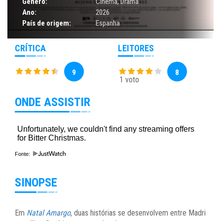
Gênero:
Cinema
,
Drama
Ano:
2026
País de origem:
Espanha
CRÍTICA
LEITORES
9
8
1 voto
ONDE ASSISTIR
Fonte:
SINOPSE
Em
Natal Amargo
, duas histórias se desenvolvem entre Madri