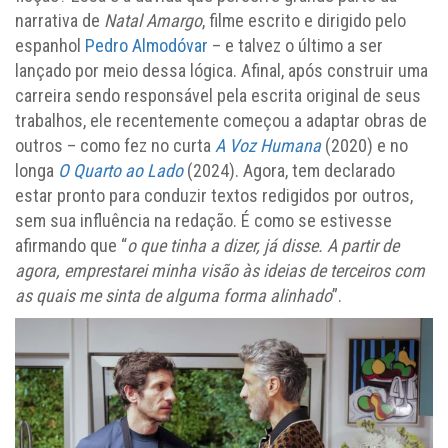
narrativa de
Natal Amargo
, filme escrito e dirigido pelo
espanhol
Pedro Almodóvar
– e talvez o último a ser
lançado por meio dessa lógica. Afinal, após construir uma
carreira sendo responsável pela escrita original de seus
trabalhos, ele recentemente começou a adaptar obras de
outros – como fez no curta
A Voz Humana
(2020) e no
longa
O Quarto ao Lado
(2024). Agora, tem declarado
estar pronto para conduzir textos redigidos por outros,
sem sua influência na redação. É como se estivesse
afirmando que “
o que tinha a dizer, já disse. A partir de
agora, emprestarei minha visão às ideias de terceiros com
as quais me sinta de alguma forma alinhado
”.