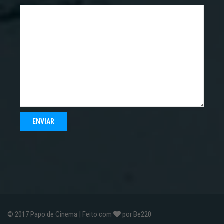
© 2017
Papo de Cinema
| Feito com
por
Be220