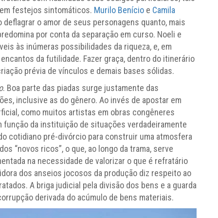
m festejos sintomáticos.
Murilo Benício
e
Camila
o deflagrar o amor de seus personagens quanto, mais
e predomina por conta da separação em curso. Noeli e
veis às inúmeras possibilidades da riqueza, e, em
antos da futilidade. Fazer graça, dentro do itinerário
riação prévia de vínculos e demais bases sólidas.
o
. Boa parte das piadas surge justamente das
es, inclusive as do gênero. Ao invés de apostar em
ficial, como muitos artistas em obras congêneres
m função da instituição de situações verdadeiramente
o cotidiano pré-divórcio para construir uma atmosfera
os “novos ricos”, o que, ao longo da trama, serve
tada na necessidade de valorizar o que é refratário
idora dos anseios jocosos da produção diz respeito ao
ados. A briga judicial pela divisão dos bens e a guarda
corrupção derivada do acúmulo de bens materiais.