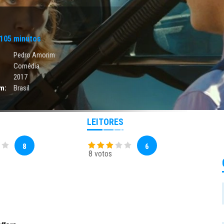
105 minutos
Pedro Amorim
Comédia
2017
m:
Brasil
LEITORES
8
6
8 votos