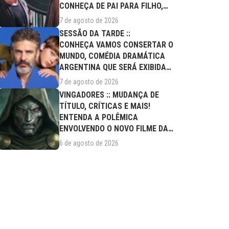
CONHEÇA DE PAI PARA FILHO,
FILME DESTE...
7 de agosto de 2026
SESSÃO DA TARDE ::
CONHEÇA VAMOS CONSERTAR O
MUNDO, COMÉDIA DRAMÁTICA
ARGENTINA QUE SERÁ EXIBIDA
NESTA SEXTA (07/08)
7 de agosto de 2026
VINGADORES :: MUDANÇA DE
TÍTULO, CRÍTICAS E MAIS!
ENTENDA A POLÊMICA
ENVOLVENDO O NOVO FILME DA
MARVEL
6 de agosto de 2026