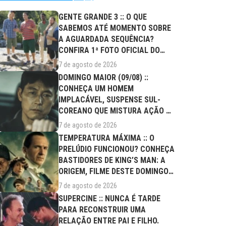
GENTE GRANDE 3 :: O QUE
SABEMOS ATÉ MOMENTO SOBRE
A AGUARDADA SEQUÊNCIA?
CONFIRA 1ª FOTO OFICIAL DO
ELENCO!
7 de agosto de 2026
DOMINGO MAIOR (09/08) ::
CONHEÇA UM HOMEM
IMPLACÁVEL, SUSPENSE SUL-
COREANO QUE MISTURA AÇÃO E
DRAMA FAMILIAR
7 de agosto de 2026
TEMPERATURA MÁXIMA :: O
PRELÚDIO FUNCIONOU? CONHEÇA
BASTIDORES DE KING’S MAN: A
ORIGEM, FILME DESTE DOMINGO
(09/08)
7 de agosto de 2026
SUPERCINE :: NUNCA É TARDE
PARA RECONSTRUIR UMA
RELAÇÃO ENTRE PAI E FILHO.