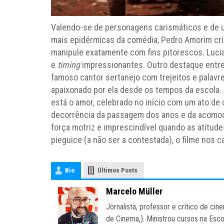
Valendo-se de personagens carismáticos e de 
mais epidérmicas da comédia, Pedro Amorim cria
manipule exatamente com fins pitorescos. Lucia
e
timing
impressionantes. Outro destaque entre
famoso cantor sertanejo com trejeitos e palavre
apaixonado por ela desde os tempos da escola. 
está o amor, celebrado no início com um ato de 
decorrência da passagem dos anos e da acomod
força motriz e imprescindível quando as atitu
pieguice (a não ser a contestada), o filme nos c
Bio
Últimos Posts
Marcelo Müller
Jornalista, professor e crítico de c
de Cinema,). Ministrou cursos na Esc