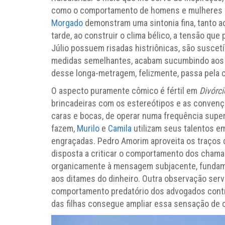
como o comportamento de homens e mulheres e
Morgado
demonstram uma sintonia fina, tanto a
tarde, ao construir o clima bélico, a tensão qu
Júlio possuem risadas histriônicas, são suscetí
medidas semelhantes, acabam sucumbindo aos enc
desse longa-metragem, felizmente, passa pela c
O aspecto puramente cômico é fértil em
Divórci
brincadeiras com os estereótipos e as convençõ
caras e bocas, de operar numa frequência super
fazem,
Murilo
e
Camila
utilizam seus talentos e
engraçadas. Pedro Amorim aproveita os traços d
disposta a criticar o comportamento dos chamad
organicamente à mensagem subjacente, fundamen
aos ditames do dinheiro. Outra observação serv
comportamento predatório dos advogados contrat
das filhas consegue ampliar essa sensação de 