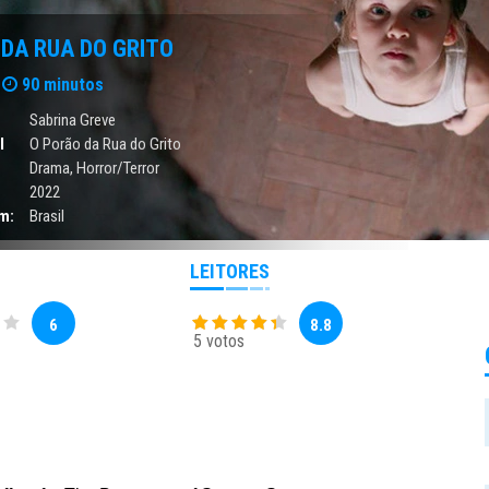
DA RUA DO GRITO
90 minutos
Sabrina Greve
l
O Porão da Rua do Grito
Drama
,
Horror/Terror
2022
m:
Brasil
LEITORES
6
8.8
5 votos