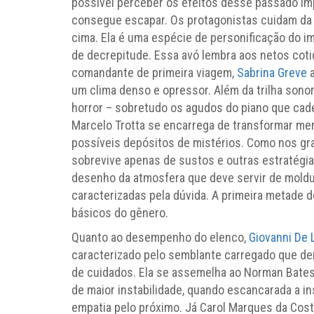
possível perceber os efeitos desse passado im
consegue escapar. Os protagonistas cuidam da 
cima. Ela é uma espécie de personificação do i
de decrepitude. Essa avó lembra aos netos co
comandante de primeira viagem,
Sabrina Greve
a
um clima denso e opressor. Além da trilha sonor
horror – sobretudo os agudos do piano que caden
Marcelo Trotta se encarrega de transformar mer
possíveis depósitos de mistérios. Como nos gra
sobrevive apenas de sustos e outras estratég
desenho da atmosfera que deve servir de moldu
caracterizadas pela dúvida. A primeira metade d
básicos do gênero.
Quanto ao desempenho do elenco,
Giovanni De 
caracterizado pelo semblante carregado que de
de cuidados. Ela se assemelha ao Norman Bate
de maior instabilidade, quando escancarada a i
empatia pelo próximo. Já Carol Marques da Cost