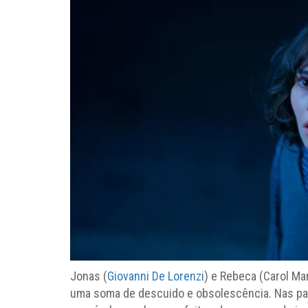
Jonas (
Giovanni De Lorenzi
) e Rebeca (Carol M
uma soma de descuido e obsolescência. Nas pa