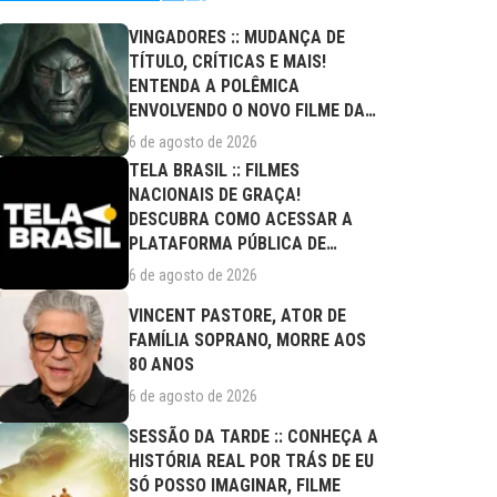
VINGADORES :: MUDANÇA DE
TÍTULO, CRÍTICAS E MAIS!
ENTENDA A POLÊMICA
ENVOLVENDO O NOVO FILME DA
MARVEL
6 de agosto de 2026
TELA BRASIL :: FILMES
NACIONAIS DE GRAÇA!
DESCUBRA COMO ACESSAR A
PLATAFORMA PÚBLICA DE
STREAMING
6 de agosto de 2026
VINCENT PASTORE, ATOR DE
FAMÍLIA SOPRANO, MORRE AOS
80 ANOS
6 de agosto de 2026
SESSÃO DA TARDE :: CONHEÇA A
HISTÓRIA REAL POR TRÁS DE EU
SÓ POSSO IMAGINAR, FILME