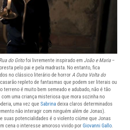
Rua do Grito
foi livremente inspirado em
João e Maria ­­
–
resta pelo pai e pela madrasta. No entanto, fica
os no clássico literário de horror
A Outra Volta do
casarão repleto de fantasmas que podem ser literais ou
o terreno é muito bem semeado e adubado, não é tão
as com uma criança misteriosa que mora sozinha no
oderia, uma vez que
Sabrina
deixa claros determinados
lemento não interagir com ninguém além de Jonas).
 suas potencialidades é o violento ciúme que Jonas
em cena o interesse amoroso vivido por
Giovanni Gallo
.