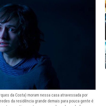
arques da Costa) moram nessa casa atravessada por
redes da residência grande demais para pouca gente é