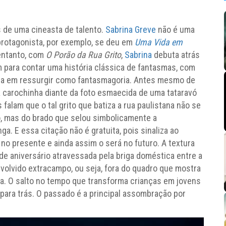
 de uma cineasta de talento.
Sabrina Greve
não é uma
 protagonista, por exemplo, se deu em
Uma Vida em
entanto, com
O Porão da Rua Grito
,
Sabrina
debuta atrás
m para contar uma história clássica de fantasmas, com
osa em ressurgir como fantasmagoria. Antes mesmo de
carochinha diante da foto esmaecida de uma tataravó
falam que o tal grito que batiza a rua paulistana não se
to, mas do brado que selou simbolicamente a
ga. E essa citação não é gratuita, pois sinaliza ao
o presente e ainda assim o será no futuro. A textura
de aniversário atravessada pela briga doméstica entre a
envolvido extracampo, ou seja, fora do quadro que mostra
ia. O salto no tempo que transforma crianças em jovens
para trás. O passado é a principal assombração por