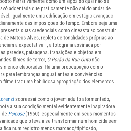
posto narrativamente como um algoz do qual não se
avó adoentada que praticamente não sai do andar de
móvel, igualmente uma edificação em estágio avançado
tidianamente das imposições do tempo. Embora seja uma
presenta suas credenciais como cineasta ao construir
a de Mateus Alves, repleta de tonalidades próprias ao
ciam a expectativa –, a fotografia assinada por
as paredes, paisagens, transições e objetos em
ndes filmes de terror,
O Porão da Rua Grito
não
ias menos elaboradas. Há uma preocupação com o
ra para lembranças angustiantes e convivências
o filme traz uma habilidosa apropriação dos elementos
Lorenzi
sobressai como o jovem adulto atormentado,
nota a sua condição mental evidentemente inspiradora
s de
Psicose
(1960), especialmente em seus momentos
nsanidade que o leva a se transformar num homicida sem
a fica num registro menos marcado/tipificado,