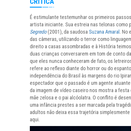
CRÍTICA
É estimulante testemunhar os primeiros passos
artista iniciante. Sua estreia nas telonas como
Segredo
(2001), da saudosa
Suzana Amaral
. No 
das câmeras, utilizando o terror como linguage
direito a casas assombradas e à História teim
duas crianças conversarem em tom de conto da 
que eles nunca conheceram de fato, os letreiros 
refere ao reflexo diante do horror ou do espan
independência do Brasil às margens do rio Ipiran
espectador que o passado é um agente atuante n
da imagem de vídeo caseiro nos mostra a festa 
mãe zelosa e o pai alcóolatra. O conflito é des
uma infância prestes a ser marcada pela tragéd
adultos não deixa essa trajetória simplesmente 
aqui.