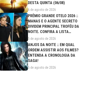
DESTA QUINTA (06/08)
6 de agosto de 2026
PRÊMIO GRANDE OTELO 2026 ::
MANAS E O AGENTE SECRETO
DIVIDEM PRINCIPAL TROFÉU DA
NOITE. CONFIRA A LISTA
COMPLETA DE...
5 de agosto de 2026
ANJOS DA NOITE :: EM QUAL
ORDEM ASSISTIR AOS FILMES?
ENTENDA A CRONOLOGIA DA
SAGA!
5 de agosto de 2026