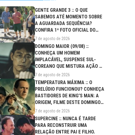
GENTE GRANDE 3 :: O QUE
SABEMOS ATÉ MOMENTO SOBRE
A AGUARDADA SEQUÊNCIA?
CONFIRA 1ª FOTO OFICIAL DO
ELENCO!
7 de agosto de 2026
DOMINGO MAIOR (09/08) ::
CONHEÇA UM HOMEM
IMPLACÁVEL, SUSPENSE SUL-
COREANO QUE MISTURA AÇÃO E
DRAMA FAMILIAR
7 de agosto de 2026
TEMPERATURA MÁXIMA :: O
PRELÚDIO FUNCIONOU? CONHEÇA
BASTIDORES DE KING’S MAN: A
ORIGEM, FILME DESTE DOMINGO
(09/08)
7 de agosto de 2026
SUPERCINE :: NUNCA É TARDE
PARA RECONSTRUIR UMA
RELAÇÃO ENTRE PAI E FILHO.