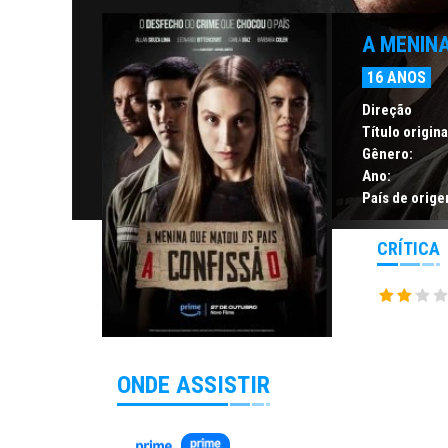
A MENINA
16 ANOS
Direção
Título origina
Gênero:
Ano:
País de orige
CRÍTICA
ONDE ASSISTIR