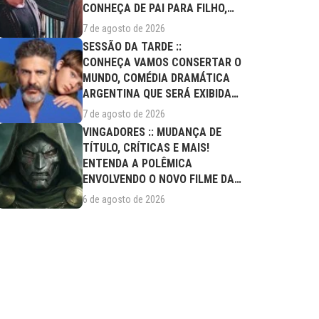
CONHEÇA DE PAI PARA FILHO,
FILME DESTE...
7 de agosto de 2026
SESSÃO DA TARDE ::
CONHEÇA VAMOS CONSERTAR O
MUNDO, COMÉDIA DRAMÁTICA
ARGENTINA QUE SERÁ EXIBIDA
NESTA SEXTA (07/08)
7 de agosto de 2026
VINGADORES :: MUDANÇA DE
TÍTULO, CRÍTICAS E MAIS!
ENTENDA A POLÊMICA
ENVOLVENDO O NOVO FILME DA
MARVEL
6 de agosto de 2026