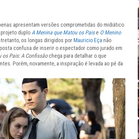
 apenas apresentam versões comprometidas do midiático
o projeto duplo
A Menina que Matou os Pais
e
O Menino
tretanto, os longas dirigidos por
Mauricio Eça
não
oposta confusa de inserir o espectador como jurado em
 os Pais: A Confissão
chega para detalhar o que
es. Porém, novamente, a inspiração é levada ao pé da