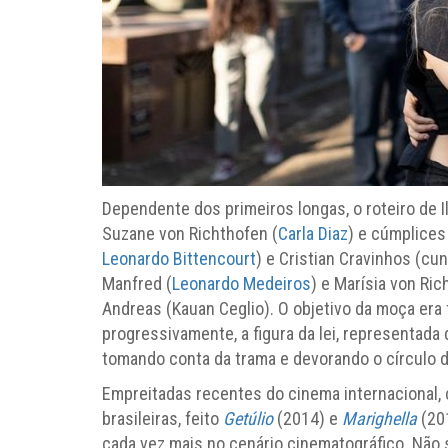
Dependente dos primeiros longas, o roteiro de 
Suzane von Richthofen (
Carla Diaz
) e cúmplices
Leonardo Bittencourt
) e Cristian Cravinhos (cu
Manfred (
Leonardo Medeiros
) e Marísia von Ric
Andreas (Kauan Ceglio). O objetivo da moça era f
progressivamente, a figura da lei, representad
tomando conta da trama e devorando o círculo d
Empreitadas recentes do cinema internacional
brasileiras, feito
Getúlio
(2014) e
Marighella
(201
cada vez mais no cenário cinematográfico. Não 