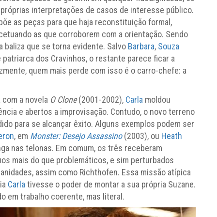
próprias interpretações de casos de interesse público.
spõe as peças para que haja reconstituição formal,
xcetuando as que corroborem com a orientação. Sendo
 baliza que se torna evidente. Salvo
Barbara
,
Souza
e patriarca dos Cravinhos, o restante parece ficar a
izmente, quem mais perde com isso é o carro-chefe: a
a com a novela
O Clone
(2001-2002),
Carla
moldou
ência e abertos a improvisação. Contudo, o novo terreno
ido para se alcançar êxito. Alguns exemplos podem ser
eron
, em
Monster: Desejo Assassino
(2003), ou
Heath
nga nas telonas. Em comum, os três receberam
uos mais do que problemáticos, e sim perturbados
nsanidades, assim como Richthofen. Essa missão atípica
ria
Carla
tivesse o poder de montar a sua própria Suzane.
o em trabalho coerente, mas literal.