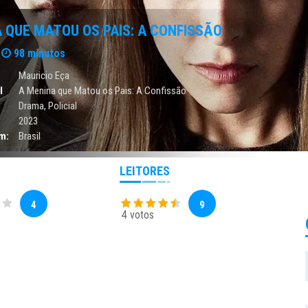
 QUE MATOU OS PAIS: A CONFISSÃO
98 minutos
Mauricio Eça
l
A Menina que Matou os Pais: A Confissão
Drama
,
Policial
2023
m:
Brasil
LEITORES
4
9
4 votos