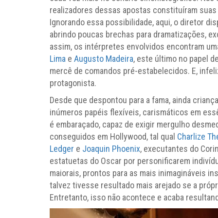
realizadores dessas apostas constituíram suas 
Ignorando essa possibilidade, aqui, o diretor di
abrindo poucas brechas para dramatizações, e
assim, os intérpretes envolvidos encontram uma
Lima
e
Augusto Madeira
, este último no papel d
mercê de comandos pré-estabelecidos. E, infel
protagonista.
Desde que despontou para a fama, ainda crianç
inúmeros papéis flexíveis, carismáticos em ess
é embaraçado, capaz de exigir mergulho desmed
conseguidos em Hollywood, tal qual
Charlize Th
Ledger
e
Joaquin Phoenix
, executantes do Cori
estatuetas do Oscar por personificarem indivíd
maiorais, prontos para as mais inimagináveis i
talvez tivesse resultado mais arejado se a próp
Entretanto, isso não acontece e acaba resultand