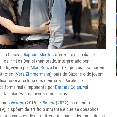
Ilana Casoy e
Raphael Montes
oferece o dia a dia de
 – os irmãos Daniel (namorado, interpretado por
nhado, vivido por
Allan Souza Lima
) – após assassinarem
hthofen (
Vera Zimmermann
), pais de Suzane e do jovem
icar com a fortuna dos genitores. Paralela e
a de forma mais imponente por
Barbara Colen
, vai
e falsidades dos jovens criminosos.
, como
Neruda
(2016) e
Blonde
(2022), ou mesmo
9), dispõem de artifício atraente e que se consolida
sendo capazes de garantirem qualquer fidedignidade, os