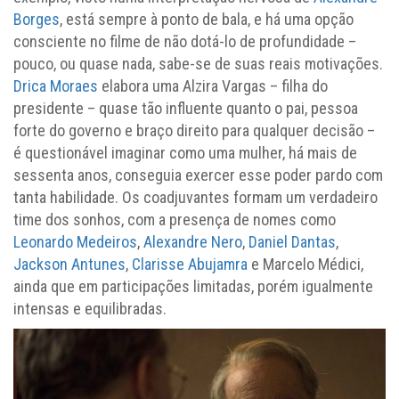
Borges
, está sempre à ponto de bala, e há uma opção
consciente no filme de não dotá-lo de profundidade –
pouco, ou quase nada, sabe-se de suas reais motivações.
Drica Moraes
elabora uma Alzira Vargas – filha do
presidente – quase tão influente quanto o pai, pessoa
forte do governo e braço direito para qualquer decisão –
é questionável imaginar como uma mulher, há mais de
sessenta anos, conseguia exercer esse poder pardo com
tanta habilidade. Os coadjuvantes formam um verdadeiro
time dos sonhos, com a presença de nomes como
Leonardo Medeiros
,
Alexandre Nero
,
Daniel Dantas
,
Jackson Antunes
,
Clarisse Abujamra
e Marcelo Médici,
ainda que em participações limitadas, porém igualmente
intensas e equilibradas.