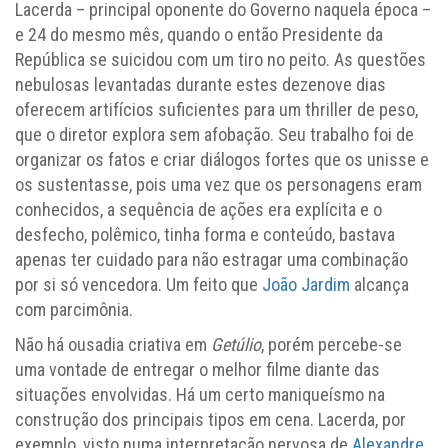
Lacerda – principal oponente do Governo naquela época –
e 24 do mesmo mês, quando o então Presidente da
República se suicidou com um tiro no peito. As questões
nebulosas levantadas durante estes dezenove dias
oferecem artifícios suficientes para um thriller de peso,
que o diretor explora sem afobação. Seu trabalho foi de
organizar os fatos e criar diálogos fortes que os unisse e
os sustentasse, pois uma vez que os personagens eram
conhecidos, a sequência de ações era explícita e o
desfecho, polêmico, tinha forma e conteúdo, bastava
apenas ter cuidado para não estragar uma combinação
por si só vencedora. Um feito que
João Jardim
alcança
com parcimônia.
Não há ousadia criativa em
Getúlio
, porém percebe-se
uma vontade de entregar o melhor filme diante das
situações envolvidas. Há um certo maniqueísmo na
construção dos principais tipos em cena. Lacerda, por
exemplo, visto numa interpretação nervosa de
Alexandre