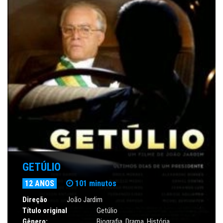
GETÚLIO
12 ANOS
101 minutos
Direção
João Jardim
Título original
Getúlio
Gênero:
Biografia
,
Drama
,
História