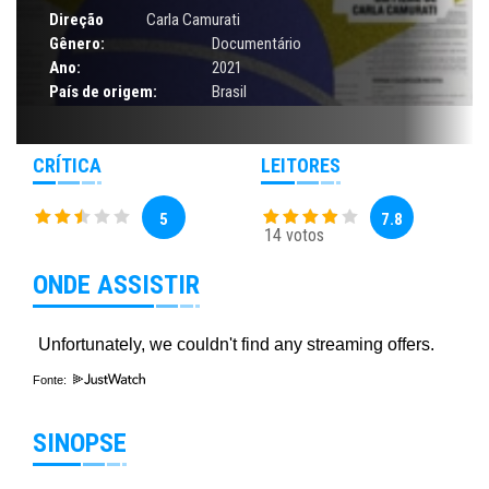
Direção
Carla Camurati
Gênero:
Documentário
Ano:
2021
País de origem:
Brasil
CRÍTICA
LEITORES
5
7.8
14 votos
ONDE ASSISTIR
Fonte:
SINOPSE