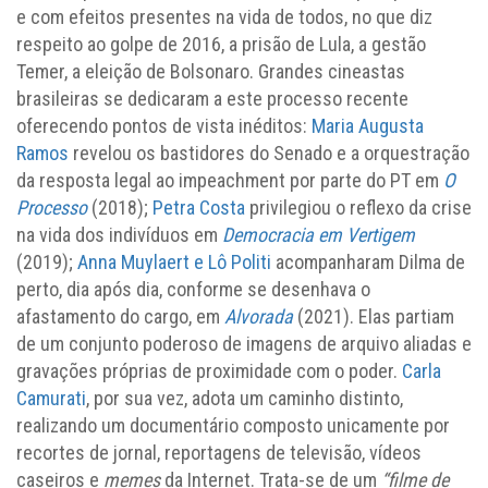
e com efeitos presentes na vida de todos, no que diz
respeito ao golpe de 2016, a prisão de Lula, a gestão
Temer, a eleição de Bolsonaro. Grandes cineastas
brasileiras se dedicaram a este processo recente
oferecendo pontos de vista inéditos:
Maria Augusta
Ramos
revelou os bastidores do Senado e a orquestração
da resposta legal ao impeachment por parte do PT em
O
Processo
(2018);
Petra Costa
privilegiou o reflexo da crise
na vida dos indivíduos em
Democracia em Vertigem
(2019);
Anna Muylaert e Lô Politi
acompanharam Dilma de
perto, dia após dia, conforme se desenhava o
afastamento do cargo, em
Alvorada
(2021). Elas partiam
de um conjunto poderoso de imagens de arquivo aliadas e
gravações próprias de proximidade com o poder.
Carla
Camurati
, por sua vez, adota um caminho distinto,
realizando um documentário composto unicamente por
recortes de jornal, reportagens de televisão, vídeos
caseiros e
memes
da Internet. Trata-se de um
“filme de