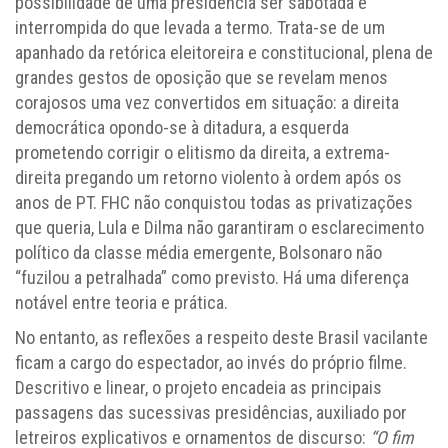
possibilidade de uma presidência ser sabotada e
interrompida do que levada a termo. Trata-se de um
apanhado da retórica eleitoreira e constitucional, plena de
grandes gestos de oposição que se revelam menos
corajosos uma vez convertidos em situação: a direita
democrática opondo-se à ditadura, a esquerda
prometendo corrigir o elitismo da direita, a extrema-
direita pregando um retorno violento à ordem após os
anos de PT. FHC não conquistou todas as privatizações
que queria, Lula e Dilma não garantiram o esclarecimento
político da classe média emergente, Bolsonaro não
“fuzilou a petralhada” como previsto. Há uma diferença
notável entre teoria e prática.
No entanto, as reflexões a respeito deste Brasil vacilante
ficam a cargo do espectador, ao invés do próprio filme.
Descritivo e linear, o projeto encadeia as principais
passagens das sucessivas presidências, auxiliado por
letreiros explicativos e ornamentos de discurso:
“O fim