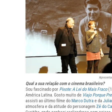
Apresenta
Qual a sua relação com o cinema brasileiro?
Sou fascinado por
Pixote: A Lei do Mais Fraco
(
América Latina. Gosto muito de
Viajo Porque Pr
assisti ao último filme do
Marco Dutra
e da
Juli
atmosfera e da atitude do personagem
Zé do Ca