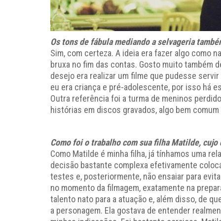
Os tons de fábula mediando a selvageria també
Sim, com certeza. A ideia era fazer algo como 
bruxa no fim das contas. Gosto muito também 
desejo era realizar um filme que pudesse ser
eu era criança e pré-adolescente, por isso há e
Outra referência foi a turma de meninos perdid
histórias em discos gravados, algo bem comum 
Como foi o trabalho com sua filha Matilde, cu
Como Matilde é minha filha, já tínhamos uma rel
decisão bastante complexa efetivamente colocá
testes e, posteriormente, não ensaiar para evit
no momento da filmagem, exatamente na preparaç
talento nato para a atuação e, além disso, de 
a personagem. Ela gostava de entender realmen