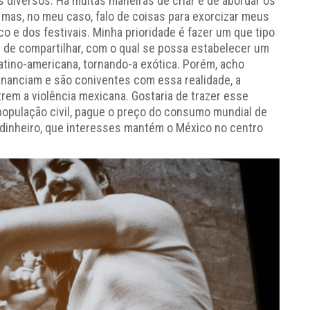
 diversos. Há muitas maneiras de criar e de abordar os
as, no meu caso, falo de coisas para exorcizar meus
o e dos festivais. Minha prioridade é fazer um que tipo
 de compartilhar, com o qual se possa estabelecer um
latino-americana, tornando-a exótica. Porém, acho
inanciam e são coniventes com essa realidade, a
em a violência mexicana. Gostaria de trazer esse
 população civil, pague o preço do consumo mundial de
 dinheiro, que interesses mantém o México no centro