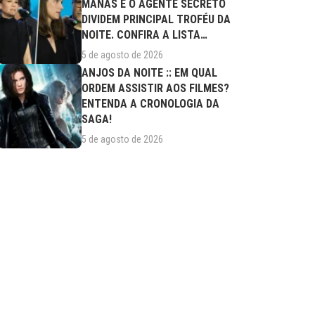
MANAS E O AGENTE SECRETO
DIVIDEM PRINCIPAL TROFÉU DA
NOITE. CONFIRA A LISTA
COMPLETA DE...
5 de agosto de 2026
ANJOS DA NOITE :: EM QUAL
ORDEM ASSISTIR AOS FILMES?
ENTENDA A CRONOLOGIA DA
SAGA!
5 de agosto de 2026