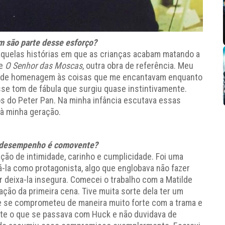
m são parte desse esforço?
naquelas histórias em que as crianças acabam matando a
de
O Senhor das Moscas
, outra obra de referência. Meu
vir de homenagem às coisas que me encantavam enquanto
sse tom de fábula que surgiu quase instintivamente.
os do Peter Pan. Na minha infância escutava essas
à minha geração.
jo desempenho é comovente?
ação de intimidade, carinho e cumplicidade. Foi uma
-la como protagonista, algo que englobava não fazer
ar deixa-la insegura. Comecei o trabalho com a Matilde
ão da primeira cena. Tive muita sorte dela ter um
que se comprometeu de maneira muito forte com a trama e
te o que se passava com Huck e não duvidava de