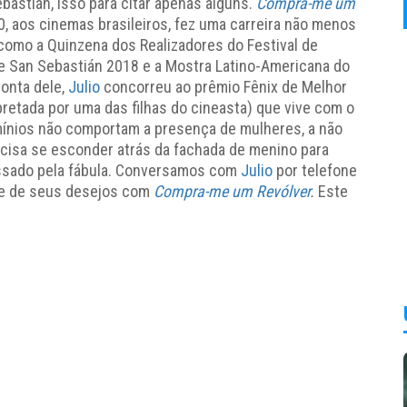
bastián, isso para citar apenas alguns.
Compra-me um
0, aos cinemas brasileiros, fez uma carreira não menos
 como a Quinzena dos Realizadores do Festival de
de San Sebastián 2018 e a Mostra Latino-Americana do
conta dele,
Julio
concorreu ao prêmio Fênix de Melhor
retada por uma das filhas do cineasta) que vive com o
omínios não comportam a presença de mulheres, a não
recisa se esconder atrás da fachada de menino para
ssado pela fábula. Conversamos com
Julio
por telefone
 e de seus desejos com
Compra-me um Revólver
.
Este