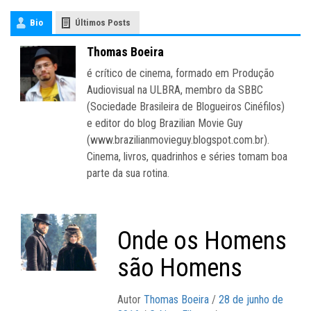
Bio
Últimos Posts
Thomas Boeira
é crítico de cinema, formado em Produção
Papo de Cinema
>
Articles by: Thomas Boeira
Audiovisual na ULBRA, membro da SBBC
(Sociedade Brasileira de Blogueiros Cinéfilos)
e editor do blog Brazilian Movie Guy
(www.brazilianmovieguy.blogspot.com.br).
Cinema, livros, quadrinhos e séries tomam boa
parte da sua rotina.
Onde os Homens
são Homens
Autor
Thomas Boeira
/
28 de junho de