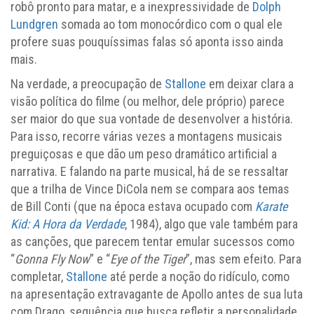
robô pronto para matar, e a inexpressividade de
Dolph
Lundgren
somada ao tom monocórdico com o qual ele
profere suas pouquíssimas falas só aponta isso ainda
mais.
Na verdade, a preocupação de
Stallone
em deixar clara a
visão política do filme (ou melhor, dele próprio) parece
ser maior do que sua vontade de desenvolver a história.
Para isso, recorre várias vezes a montagens musicais
preguiçosas e que dão um peso dramático artificial a
narrativa. E falando na parte musical, há de se ressaltar
que a trilha de Vince DiCola nem se compara aos temas
de Bill Conti (que na época estava ocupado com
Karate
Kid: A Hora da Verdade
, 1984), algo que vale também para
as canções, que parecem tentar emular sucessos como
“
Gonna Fly Now
” e “
Eye of the Tiger
”, mas sem efeito. Para
completar,
Stallone
até perde a noção do ridículo, como
na apresentação extravagante de Apollo antes de sua luta
com Drago, sequência que busca refletir a personalidade