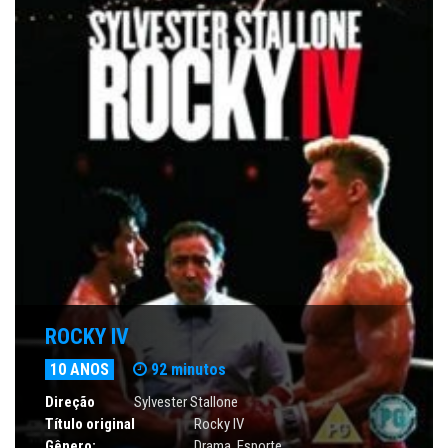
ROCKY IV
10 ANOS
92 minutos
Direção
Sylvester Stallone
Título original
Rocky IV
Gênero:
Drama
,
Esporte