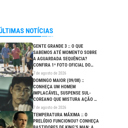
ÚLTIMAS NOTÍCIAS
GENTE GRANDE 3 :: O QUE
SABEMOS ATÉ MOMENTO SOBRE
A AGUARDADA SEQUÊNCIA?
CONFIRA 1ª FOTO OFICIAL DO
ELENCO!
7 de agosto de 2026
DOMINGO MAIOR (09/08) ::
CONHEÇA UM HOMEM
IMPLACÁVEL, SUSPENSE SUL-
COREANO QUE MISTURA AÇÃO E
DRAMA FAMILIAR
7 de agosto de 2026
TEMPERATURA MÁXIMA :: O
PRELÚDIO FUNCIONOU? CONHEÇA
BASTIDORES DE KING’S MAN: A