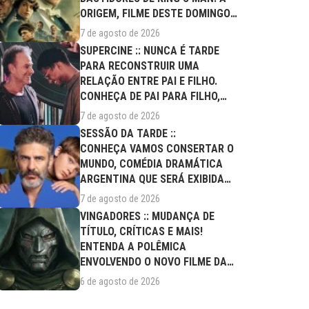
ORIGEM, FILME DESTE DOMINGO
(09/08)
7 de agosto de 2026
SUPERCINE :: NUNCA É TARDE
PARA RECONSTRUIR UMA
RELAÇÃO ENTRE PAI E FILHO.
CONHEÇA DE PAI PARA FILHO,
FILME DESTE...
7 de agosto de 2026
SESSÃO DA TARDE ::
CONHEÇA VAMOS CONSERTAR O
MUNDO, COMÉDIA DRAMÁTICA
ARGENTINA QUE SERÁ EXIBIDA
NESTA SEXTA (07/08)
7 de agosto de 2026
VINGADORES :: MUDANÇA DE
TÍTULO, CRÍTICAS E MAIS!
ENTENDA A POLÊMICA
ENVOLVENDO O NOVO FILME DA
MARVEL
6 de agosto de 2026