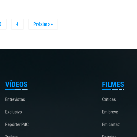
3
4
Próximo »
VÍDEOS
FILMES
Entrevistas
Críticas
Exclusivo
Em breve
Repórter PdC
Em cartaz