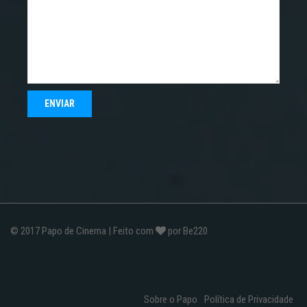
© 2017
Papo de Cinema
| Feito com
por
Be220
Sobre o Papo
Política de Privacidade