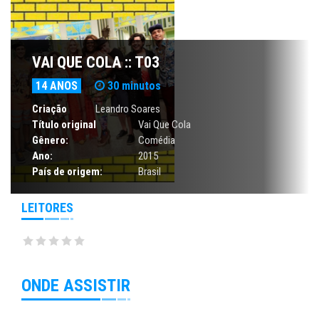
VAI QUE COLA :: T03
14 ANOS
30 minutos
Criação
Leandro Soares
Título original
Vai Que Cola
Gênero:
Comédia
Ano:
2015
País de origem:
Brasil
LEITORES
ONDE ASSISTIR