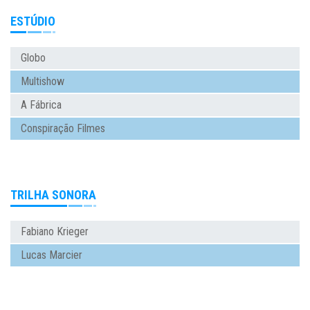
ESTÚDIO
Globo
Multishow
A Fábrica
Conspiração Filmes
TRILHA SONORA
Fabiano Krieger
Lucas Marcier