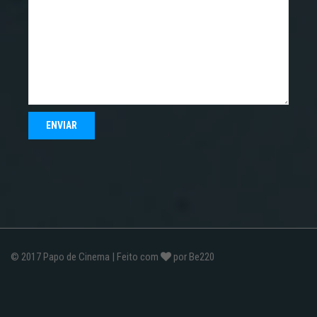
© 2017
Papo de Cinema
| Feito com
por
Be220