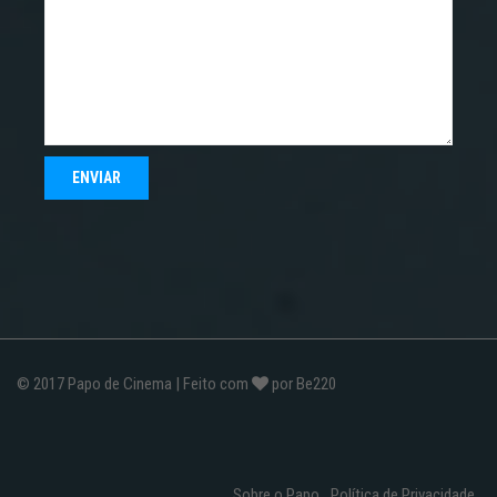
© 2017
Papo de Cinema
| Feito com
por
Be220
Sobre o Papo
Política de Privacidade