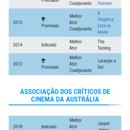
Premiado
Coadjuvante
Homem
A
Melhor
Vingança
2015
Ator
Premiado
Está na
Coadjuvante
Moda
Melhor
The
2014
Indicado
Ator
Turning
Melhor
Laranjas e
2012
Ator
Premiado
Sol
Coadjuvante
ASSOCIAÇÃO DOS CRÍTICOS DE
CINEMA DA AUSTRÁLIA
Melhor
Jasper
2018
Indicado
Ator
Jones