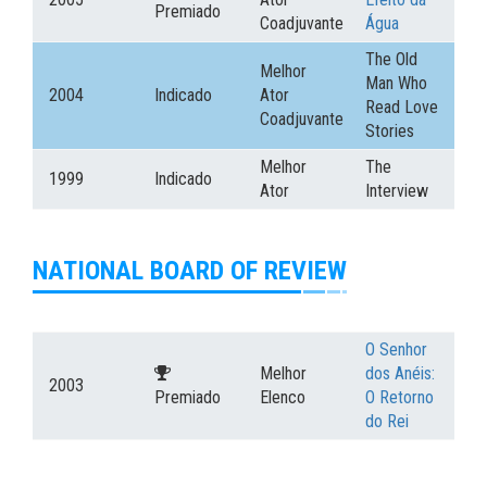
Premiado
Coadjuvante
Água
The Old
Melhor
Man Who
2004
Indicado
Ator
Read Love
Coadjuvante
Stories
Melhor
The
1999
Indicado
Ator
Interview
NATIONAL BOARD OF REVIEW
O Senhor
Melhor
dos Anéis:
2003
Premiado
Elenco
O Retorno
do Rei