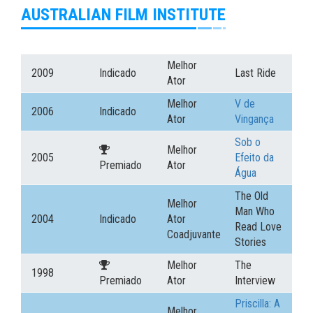
AUSTRALIAN FILM INSTITUTE
Melhor
2009
Indicado
Last Ride
Ator
Melhor
V de
2006
Indicado
Ator
Vingança
Sob o
Melhor
2005
Efeito da
Premiado
Ator
Água
The Old
Melhor
Man Who
2004
Indicado
Ator
Read Love
Coadjuvante
Stories
Melhor
The
1998
Premiado
Ator
Interview
Priscilla: A
Melhor