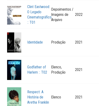
Clint Eastwood:
Depoimentos /
O Legado
Imagens de
2022
Cinematográfico
Arquivo
:: T01
Identidade
Produção
2021
Godfather of
Elenco,
2021
Harlem :: T02
Produção
Respect: A
História de
Elenco
2021
Aretha Franklin