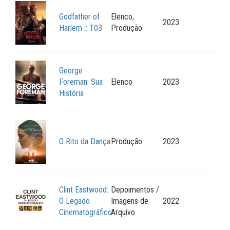
Godfather of
Elenco,
2023
Harlem :: T03
Produção
George
Foreman: Sua
Elenco
2023
História
O Rito da Dança
Produção
2023
Clint Eastwood:
Depoimentos /
O Legado
Imagens de
2022
Cinematográfico
Arquivo