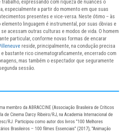
 trabalho, expressando com riqueza de nuances o
sa, especialmente a partir do momento em que suas
ntecimentos presentes e vice-versa. Neste ótimo – às
 o elemento linguagem é instrumental, por suas óbvias e
al se acessam outras culturas e modos de vida. O homem
tante particular, conforme novas formas de encarar
Villeneuve
reside, principalmente, na condução precisa
 e bastante rico cinematograficamente, encerrado com
sonagens, mas também o espectador que seguramente
 segunda sessão.
inema membro da ABRACCINE (Associação Brasileira de Críticos
ola de Cinema Darcy Ribeiro/RJ, na Academia Internacional de
sc/RJ. Participou como autor dos livros "100 Melhores
ários Brasileiros – 100 filmes Essenciais" (2017), "Animação