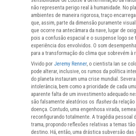
não representa perigo real à humanidade. No p
ambientes de maneira rigorosa, traço encarreg
que, assim, parte da dimensão puramente visual p
que ocorre na antecâmara da nave, lugar de oxig
pois a confusão espacial e o suspense logo se t
experiência dos envolvidos. O som desempenha u
para a transformação do clima que sobrevém à r
Vivido por
Jeremy Renner
, o cientista Ian se c
pode alterar, inclusive, os rumos da política in
do planeta instauram uma crise mundial. Severa
intolerância, bem como a prioridade de cada uma
aparente falta de um investimento adequado ne
são falsamente aleatórios os
flashes
da relação 
doença. Contudo, uma engenhosa virada, semeada 
reconfigurando totalmente. A tragédia pessoal 
trama, propondo reflexões relativas a temas t
destino. Há, então, uma drástica subversão das