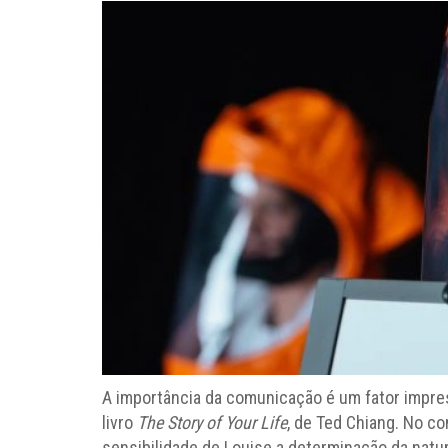
A importância da comunicação é um fator impre
livro
The Story of Your Life
, de Ted Chiang. No c
sensibilidade de Louise a determinação da natu