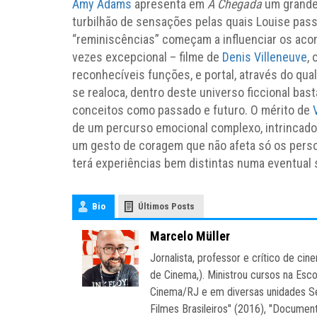
Amy Adams
apresenta em
A Chegada
um grande
turbilhão de sensações pelas quais Louise pas
“reminiscências” começam a influenciar os aco
vezes excepcional – filme de
Denis Villeneuve
,
reconhecíveis funções, e portal, através do qu
se realoca, dentro deste universo ficcional bas
conceitos como passado e futuro. O mérito de
de um percurso emocional complexo, intrincado
um gesto de coragem que não afeta só os per
terá experiências bem distintas numa eventual
Bio
Últimos Posts
Marcelo Müller
Jornalista, professor e crítico de c
de Cinema,). Ministrou cursos na Esc
Cinema/RJ e em diversas unidades Se
Filmes Brasileiros" (2016), "Document