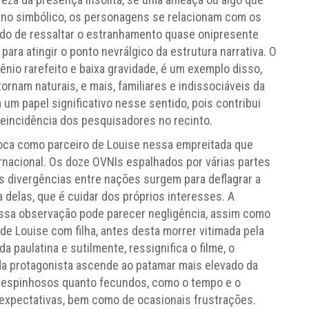
lano simbólico, os personagens se relacionam com os
ado de ressaltar o estranhamento quase onipresente
ara atingir o ponto nevrálgico da estrutura narrativa. O
ênio rarefeito e baixa gravidade, é um exemplo disso,
ornam naturais, e mais, familiares e indissociáveis da
m papel significativo nesse sentido, pois contribui
eincidência dos pesquisadores no recinto.
oloca como parceiro de Louise nessa empreitada que
ternacional. Os doze OVNIs espalhados por várias partes
s divergências entre nações surgem para deflagrar a
 delas, que é cuidar dos próprios interesses. A
ssa observação pode parecer negligência, assim como
de Louise com filha, antes desta morrer vitimada pela
paulatina e sutilmente, ressignifica o filme, o
da protagonista ascende ao patamar mais elevado da
ão espinhosos quanto fecundos, como o tempo e o
 expectativas, bem como de ocasionais frustrações.