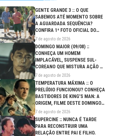
GENTE GRANDE 3 :: O QUE
SABEMOS ATÉ MOMENTO SOBRE
A AGUARDADA SEQUÊNCIA?
CONFIRA 1ª FOTO OFICIAL DO
ELENCO!
7 de agosto de 2026
DOMINGO MAIOR (09/08) ::
CONHEÇA UM HOMEM
IMPLACÁVEL, SUSPENSE SUL-
COREANO QUE MISTURA AÇÃO E
DRAMA FAMILIAR
7 de agosto de 2026
TEMPERATURA MÁXIMA :: O
PRELÚDIO FUNCIONOU? CONHEÇA
BASTIDORES DE KING’S MAN: A
ORIGEM, FILME DESTE DOMINGO
(09/08)
7 de agosto de 2026
SUPERCINE :: NUNCA É TARDE
PARA RECONSTRUIR UMA
RELAÇÃO ENTRE PAI E FILHO.