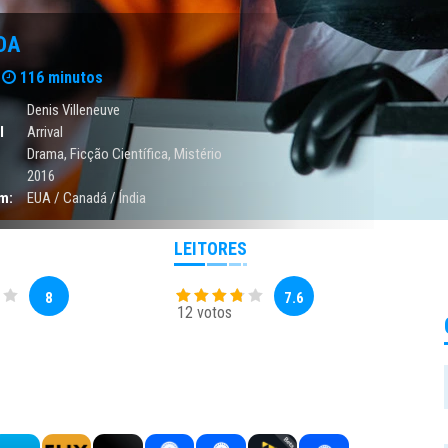
DA
116 minutos
Denis Villeneuve
l
Arrival
Drama
,
Ficção Científica
,
Mistério
2016
m:
EUA / Canadá / Índia
LEITORES
8
7.6
12 votos