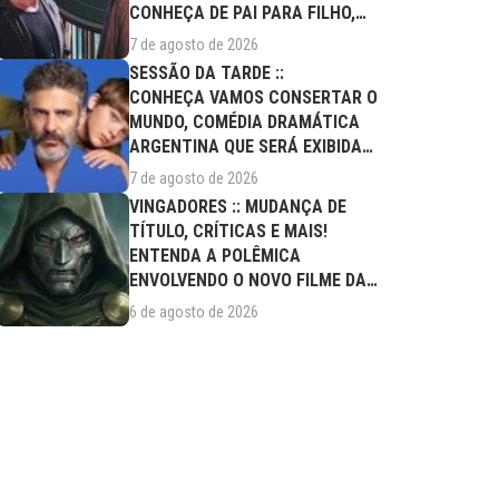
CONHEÇA DE PAI PARA FILHO,
FILME DESTE...
7 de agosto de 2026
SESSÃO DA TARDE ::
CONHEÇA VAMOS CONSERTAR O
MUNDO, COMÉDIA DRAMÁTICA
ARGENTINA QUE SERÁ EXIBIDA
NESTA SEXTA (07/08)
7 de agosto de 2026
VINGADORES :: MUDANÇA DE
TÍTULO, CRÍTICAS E MAIS!
ENTENDA A POLÊMICA
ENVOLVENDO O NOVO FILME DA
MARVEL
6 de agosto de 2026