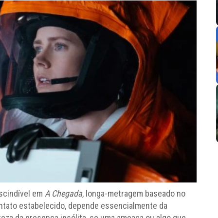
scindível em
A Chegada
, longa-metragem baseado no
ontato estabelecido, depende essencialmente da
reza da presença insólita, se uma ameaça ou algo que