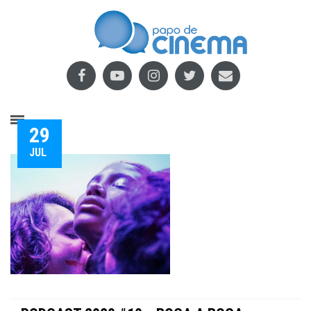
29
JUL