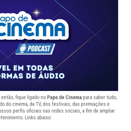
 então, fique ligado no
Papo de Cinema
para saber tudo,
 do cinema, da TV, dos festivais, das premiações e
s perfis oficiais nas redes sociais, a fim de ampliar
tenimento. Links abaixo: