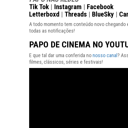
Tik Tok
|
Instagram
|
Facebook
Letterboxd
|
Threads
|
BlueSky
|
Ca
A todo momento tem conteúdo novo chegando e vo
todas as notificações!
PAPO DE CINEMA NO YOUT
E que tal dar uma conferida no
nosso canal
? As
filmes, clássicos, séries e festivais!