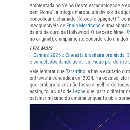
Ambientada no Velho Oeste estadunidense e es
sem Nome”, a trilogia marcou um divisor de ág
consolidar o chamado “faroeste spaghetti”, comb
inesquecíveis de
Ennio Morricone
e uma abordag
da era de ouro de Hollywood. O terceiro filme,
T
no original), é amplamente considerado um dos
LEIA MAIS
–
Cannes 2025 :: Cineasta brasileira premiada, 
e cancelados dando as caras. Fique por dentro d
Vale lembrar que
Tarantino
já havia exaltado ou
entrevista concedida em 2024. Na ocasião, ele f
que, embora talvez não fosse a melhor de todas,
assim, foi a visão de
Leone
que, para o diretor 
patamar máximo do cinema enquanto obra seria