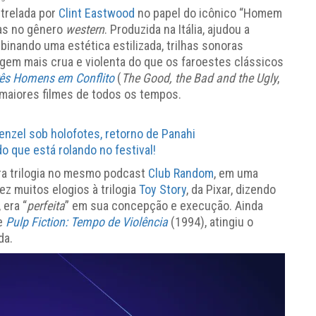
trelada por
Clint Eastwood
no papel do icônico “Homem
uas no gênero
western
. Produzida na Itália, ajudou a
inando uma estética estilizada, trilhas sonoras
em mais crua e violenta do que os faroestes clássicos
rês Homens em Conflito
(
The Good, the Bad and the Ugly
,
 maiores filmes de todos os tempos.
Denzel sob holofotes, retorno de Panahi
o que está rolando no festival!
tra trilogia no mesmo podcast
Club Random
, em uma
ez muitos elogios à trilogia
Toy Story
, da Pixar, dizendo
 era “
perfeita
” em sua concepção e execução. Ainda
de
Pulp Fiction: Tempo de Violência
(1994), atingiu o
da.