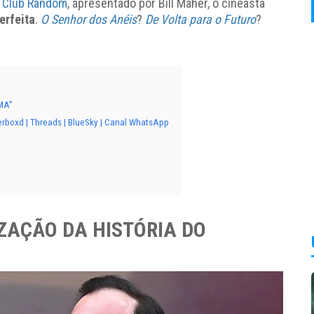
t
Club Random
, apresentado por Bill Maher, o cineasta
erfeita
.
O Senhor dos Anéis
?
De Volta para o Futuro
?
MA”
erboxd | Threads | BlueSky | Canal WhatsApp
IZAÇÃO DA HISTÓRIA DO