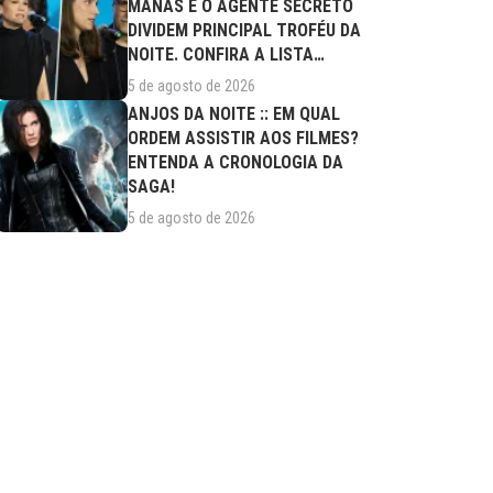
MANAS E O AGENTE SECRETO
DIVIDEM PRINCIPAL TROFÉU DA
NOITE. CONFIRA A LISTA
COMPLETA DE...
5 de agosto de 2026
ANJOS DA NOITE :: EM QUAL
ORDEM ASSISTIR AOS FILMES?
ENTENDA A CRONOLOGIA DA
SAGA!
5 de agosto de 2026