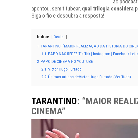
ao podcas
apontou, sem titubear,
qual trilogia considera p
Siga o fio e descubra a resposta!
Indice
Ocultar
1
TARANTINO: “MAIOR REALIZAÇÃO DA HISTÓRIA DO CINE
1.1
PAPO NAS REDES Tik Tok | Instagram | Facebook Lett
2
PAPO DE CINEMA NO YOUTUBE
2.1
Victor Hugo Furtado
2.2
Últimos artigos deVictor Hugo Furtado (Ver Tudo)
TARANTINO
: “MAIOR REAL
CINEMA”