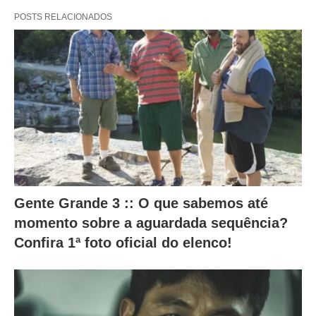
e
POSTS RELACIONADOS
r
a
m
o
c
o
n
t
e
Gente Grande 3 :: O que sabemos até
ú
momento sobre a aguardada sequência?
d
Confira 1ª foto oficial do elenco!
o
a
b