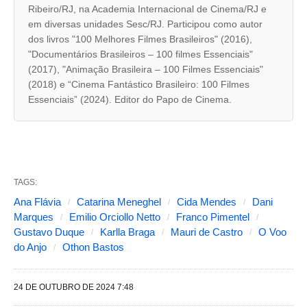
b
Ribeiro/RJ, na Academia Internacional de Cinema/RJ e
a
em diversas unidades Sesc/RJ. Participou como autor
dos livros "100 Melhores Filmes Brasileiros" (2016),
s
"Documentários Brasileiros – 100 filmes Essenciais"
s
(2017), "Animação Brasileira – 100 Filmes Essenciais"
e
(2018) e “Cinema Fantástico Brasileiro: 100 Filmes
Essenciais” (2024). Editor do Papo de Cinema.
g
u
i
n
TAGS:
t
Ana Flávia
Catarina Meneghel
Cida Mendes
Dani
e
Marques
Emilio Orciollo Netto
Franco Pimentel
s
Gustavo Duque
Karlla Braga
Mauri de Castro
O Voo
do Anjo
Othon Bastos
a
l
24 DE OUTUBRO DE 2024 7:48
t