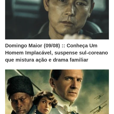
a
i
x
o
.
Domingo Maior (09/08) :: Conheça Um
Homem Implacável, suspense sul-coreano
que mistura ação e drama familiar