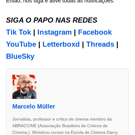
Então, nos siga e ative todas as notificações.
SIGA O PAPO NAS REDES
Tik Tok
|
Instagram
|
Facebook
YouTube
|
Letterboxd
|
Threads
|
BlueSky
A
s
d
u
Marcelo Müller
a
s
Jornalista, professor e crítico de cinema membro da
ABRACCINE (Associação Brasileira de Críticos de
a
Cinema,). Ministrou cursos na Escola de Cinema Darcy