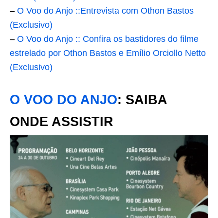
–
O Voo do Anjo ::Entrevista com Othon Bastos
(Exclusivo)
–
O Voo do Anjo :: Confira os bastidores do filme
estrelado por Othon Bastos e Emílio Orciollo Netto
(Exclusivo)
O VOO DO ANJO
: SAIBA
ONDE ASSISTIR