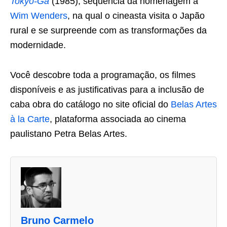
Tokyo-Ga
(1985), sequência da homenagem a
Wim Wenders
, na qual o cineasta visita o Japão
rural e se surpreende com as transformações da
modernidade.
Você descobre toda a programação, os filmes
disponíveis e as justificativas para a inclusão de
caba obra do catálogo no site oficial do
Belas Artes
à la Carte
, plataforma associada ao cinema
paulistano Petra Belas Artes.
A
s
d
u
Bruno Carmelo
a