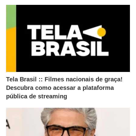
a
b
a
i
x
o
.
Tela Brasil :: Filmes nacionais de graça!
Descubra como acessar a plataforma
pública de streaming