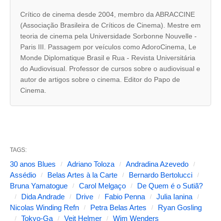
s
Crítico de cinema desde 2004, membro da ABRACCINE
(Associação Brasileira de Críticos de Cinema). Mestre em
a
teoria de cinema pela Universidade Sorbonne Nouvelle -
b
Paris III. Passagem por veículos como AdoroCinema, Le
a
Monde Diplomatique Brasil e Rua - Revista Universitária
do Audiovisual. Professor de cursos sobre o audiovisual e
s
autor de artigos sobre o cinema. Editor do Papo de
s
Cinema.
e
g
u
i
TAGS:
n
30 anos Blues
Adriano Toloza
Andradina Azevedo
t
Assédio
Belas Artes à la Carte
Bernardo Bertolucci
Bruna Yamatogue
Carol Melgaço
De Quem é o Sutiã?
e
Dida Andrade
Drive
Fabio Penna
Julia Ianina
s
Nicolas Winding Refn
Petra Belas Artes
Ryan Gosling
Tokyo-Ga
Veit Helmer
Wim Wenders
a