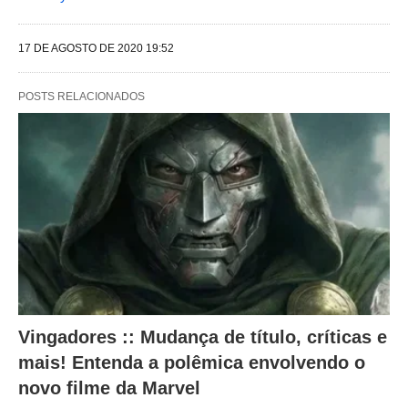
l
17 DE AGOSTO DE 2020 19:52
t
e
POSTS RELACIONADOS
r
a
m
o
c
o
n
t
e
Vingadores :: Mudança de título, críticas e
ú
mais! Entenda a polêmica envolvendo o
d
novo filme da Marvel
o