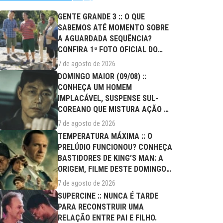
GENTE GRANDE 3 :: O QUE
SABEMOS ATÉ MOMENTO SOBRE
A AGUARDADA SEQUÊNCIA?
CONFIRA 1ª FOTO OFICIAL DO
ELENCO!
7 de agosto de 2026
DOMINGO MAIOR (09/08) ::
CONHEÇA UM HOMEM
IMPLACÁVEL, SUSPENSE SUL-
COREANO QUE MISTURA AÇÃO E
DRAMA FAMILIAR
7 de agosto de 2026
TEMPERATURA MÁXIMA :: O
PRELÚDIO FUNCIONOU? CONHEÇA
BASTIDORES DE KING’S MAN: A
ORIGEM, FILME DESTE DOMINGO
(09/08)
7 de agosto de 2026
SUPERCINE :: NUNCA É TARDE
PARA RECONSTRUIR UMA
RELAÇÃO ENTRE PAI E FILHO.