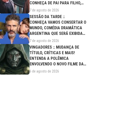
CONHEÇA DE PAI PARA FILHO,
FILME DESTE...
7 de agosto de 2026
SESSÃO DA TARDE ::
CONHEÇA VAMOS CONSERTAR O
MUNDO, COMÉDIA DRAMÁTICA
ARGENTINA QUE SERÁ EXIBIDA
NESTA SEXTA (07/08)
7 de agosto de 2026
VINGADORES :: MUDANÇA DE
TÍTULO, CRÍTICAS E MAIS!
ENTENDA A POLÊMICA
ENVOLVENDO O NOVO FILME DA
MARVEL
6 de agosto de 2026