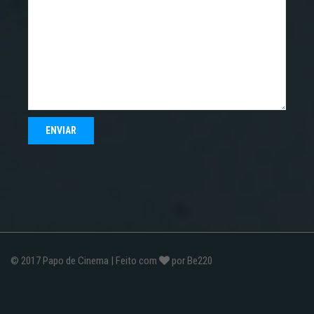
© 2017
Papo de Cinema
| Feito com
por
Be220