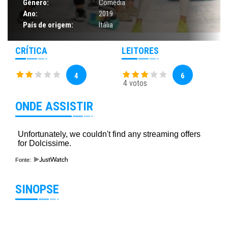
Gênero:
Comédia
Ano:
2019
País de origem:
Itália
CRÍTICA
LEITORES
4
6
4 votos
ONDE ASSISTIR
Fonte:
SINOPSE