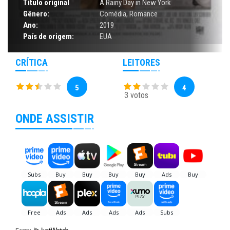
Título original
A Rainy Day in New York
Gênero:
Comédia
,
Romance
Ano:
2019
País de origem:
EUA
CRÍTICA
LEITORES
5
4
3 votos
ONDE ASSISTIR