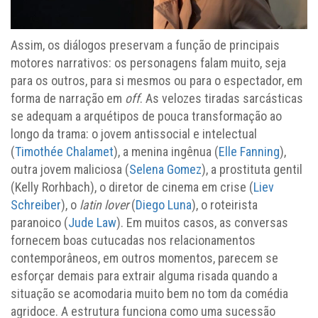
Assim, os diálogos preservam a função de principais
motores narrativos: os personagens falam muito, seja
para os outros, para si mesmos ou para o espectador, em
forma de narração em
off
. As velozes tiradas sarcásticas
se adequam a arquétipos de pouca transformação ao
longo da trama: o jovem antissocial e intelectual
(
Timothée Chalamet
), a menina ingênua (
Elle Fanning
),
outra jovem maliciosa (
Selena Gomez
), a prostituta gentil
(Kelly Rorhbach), o diretor de cinema em crise (
Liev
Schreiber
), o
latin lover
(
Diego Luna
), o roteirista
paranoico (
Jude Law
). Em muitos casos, as conversas
fornecem boas cutucadas nos relacionamentos
contemporâneos, em outros momentos, parecem se
esforçar demais para extrair alguma risada quando a
situação se acomodaria muito bem no tom da comédia
agridoce. A estrutura funciona como uma sucessão