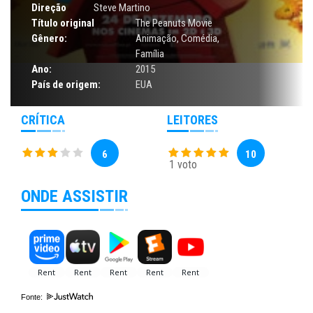
Direção
Steve Martino
Título original
The Peanuts Movie
Gênero:
Animação
,
Comédia
,
Família
Ano:
2015
País de origem:
EUA
CRÍTICA
LEITORES
6
10
1 voto
ONDE ASSISTIR
Fonte: