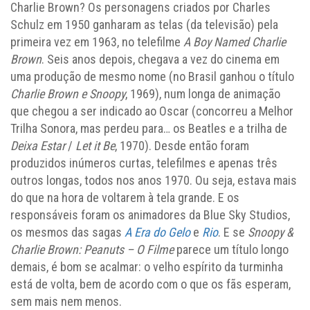
Charlie Brown? Os personagens criados por Charles
Schulz em 1950 ganharam as telas (da televisão) pela
primeira vez em 1963, no telefilme
A Boy Named Charlie
Brown
. Seis anos depois, chegava a vez do cinema em
uma produção de mesmo nome (no Brasil ganhou o título
Charlie Brown e Snoopy
, 1969), num longa de animação
que chegou a ser indicado ao Oscar (concorreu a Melhor
Trilha Sonora, mas perdeu para… os Beatles e a trilha de
Deixa Estar
/
Let it Be
, 1970). Desde então foram
produzidos inúmeros curtas, telefilmes e apenas três
outros longas, todos nos anos 1970. Ou seja, estava mais
do que na hora de voltarem à tela grande. E os
responsáveis foram os animadores da Blue Sky Studios,
os mesmos das sagas
A Era do Gelo
e
Rio
. E se
Snoopy &
Charlie Brown: Peanuts – O Filme
parece um título longo
demais, é bom se acalmar: o velho espírito da turminha
está de volta, bem de acordo com o que os fãs esperam,
sem mais nem menos.