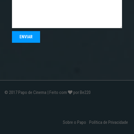
© 2017
Papo de Cinema
| Feito com
por
Be220
Sobre o Papo
Política de Privacidade