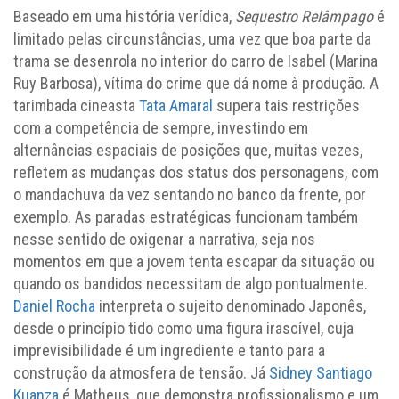
Baseado em uma história verídica,
Sequestro Relâmpago
é
limitado pelas circunstâncias, uma vez que boa parte da
trama se desenrola no interior do carro de Isabel (Marina
Ruy Barbosa), vítima do crime que dá nome à produção. A
tarimbada cineasta
Tata Amaral
supera tais restrições
com a competência de sempre, investindo em
alternâncias espaciais de posições que, muitas vezes,
refletem as mudanças dos status dos personagens, com
o mandachuva da vez sentando no banco da frente, por
exemplo. As paradas estratégicas funcionam também
nesse sentido de oxigenar a narrativa, seja nos
momentos em que a jovem tenta escapar da situação ou
quando os bandidos necessitam de algo pontualmente.
Daniel Rocha
interpreta o sujeito denominado Japonês,
desde o princípio tido como uma figura irascível, cuja
imprevisibilidade é um ingrediente e tanto para a
construção da atmosfera de tensão. Já
Sidney Santiago
Kuanza
é Matheus, que demonstra profissionalismo e um