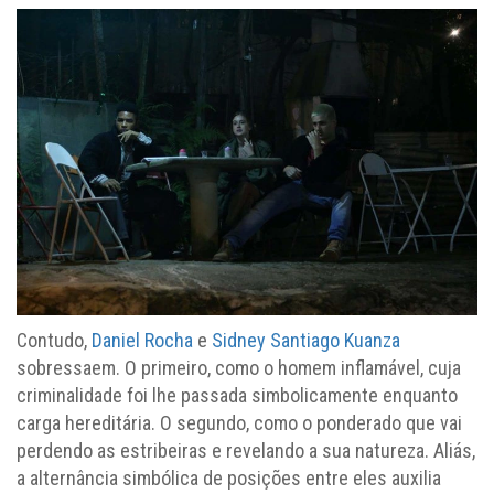
Contudo,
Daniel Rocha
e
Sidney Santiago Kuanza
sobressaem. O primeiro, como o homem inflamável, cuja
criminalidade foi lhe passada simbolicamente enquanto
carga hereditária. O segundo, como o ponderado que vai
perdendo as estribeiras e revelando a sua natureza. Aliás,
a alternância simbólica de posições entre eles auxilia