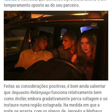
temperamento oposto ao do seu parceiro.
Feitas as considerações positivas, é bom ainda salientar
que
Sequestro Relâmpago
funciona relativamente bem
como
thriller
, embora gradativamente perca voltagem e se
instaure numa região estagnada. Na medida em que a
noite se arrasta, com os planos de Japonês e Matheus