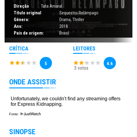
Direção
Tata Amaral
Título original
Sequestro Relâmpago
Gênero:
Drama
,
Thriller
Ano:
2018
País de origem:
Brasil
CRÍTICA
LEITORES
5
4.6
3 votos
ONDE ASSISTIR
Fonte:
SINOPSE